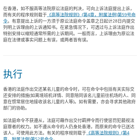
在香港，如不服高等法院原讼法庭的判决，可向上诉法庭提出上诉，
而有关的程序规则载于
《高等法院规则》(第4章，附属法例)第59号命
令
。有意提出上诉的一方须于原讼法庭命令盖章之日起计28日内提交
列明上诉理由的上诉通知书。在紧急情况下，可透过与上诉法庭作出
特别安排以缩短通常所需的上诉期间。一般而言，上诉理由为原讼法
庭在法律或事实问题上有误，或两者皆有误。
执行
香港的法庭作出交还某名儿童的命令时，可在命令中包括有关实际交
还安排的措施(如离境班机详情、同意陪同该名儿童前往机场的人、同
意在惯常居住地接收该名儿童的人等)。如有需要，亦会寻求其他政府
部门的协助。
如法庭命令不获遵从，法庭可藉作出交付羁押令而行使惩罚犯藐视法
庭罪者的权力。如不遵从命令的人仍身处香港，而原来的命令已送达
该人，可使用此方法。有关的程序规则载于
《高等法院规则》(第4
章，附属法例)第52号命令
。