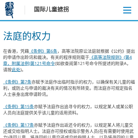
跳
国际儿童掳拐
至
内
容
法庭的权力
在香港，凭藉
《条例》第6条
，高等法院原讼法庭就根据《公约》提出
的申请作出聆讯和裁决。有关的程序规则载于
《高等法院规则》(第4
章，附属法例)第121号命令
(如欲查阅第121号命令所提述的附录A，
请按
此处
)。
《条例》第7条
亦赋予法庭作出临时指示的权力，以确保有关儿童的褔
利，或防止与申请的裁决有关的情况有所转变。而法庭亦可规定指名
人士亲身出席申请聆讯。
《条例》第15条
亦赋予法庭作出追寻令的权力，以规定某人或某公职
人员向法庭提供关乎该儿童的适用资料。
《条例》第17条
亦赋予法庭作出返还令的权力，以规定某人将儿童交
还或交给指明人士。法庭亦可授权或指示警务人员(在有需要时使用武
力)寻回儿童、将寻回的儿童交还或交给指明人士，以及将寻回的儿童