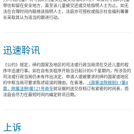
带往和留在安全地方，直至该儿童被交还或交给指明人士为止。如无
法在合理时间内联络该指明人士，法庭亦可授权或指示社会福利署署
长采取其认为适当的跟进行动。
迅速聆讯
《公约》规定，缔约国家及地区的司法或行政当局须在交还儿童的程
序中迅速行事。如在自有关程序开始当日起计的6个星期内，所涉及的
司法或行政当局仍未有作出决定，申请人或被要求的缔约国家或地区
的中枢当局可要求陈述延误的理由。在香港，
《高等法院规则》(第4
章，附属法例)第121号命令
就证据的送交存档订有紧密的时间表，而
法庭会尽力在最短时间内编定聆讯日期。
上诉