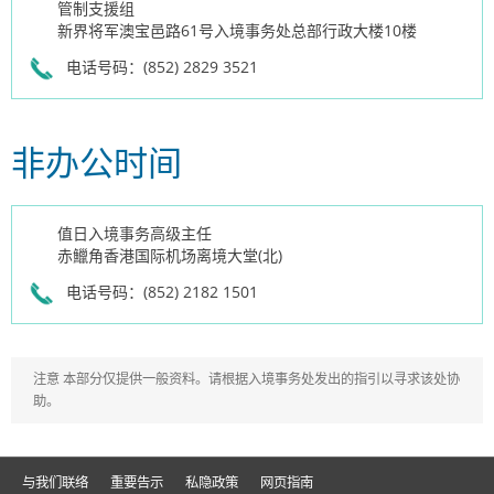
管制支援组
新界将军澳宝邑路61号入境事务处总部行政大楼10楼
电话号码：(852) 2829 3521
非办公时间
值日入境事务高级主任
赤鱲角香港国际机场离境大堂(北)
电话号码：(852) 2182 1501
注意
本部分仅提供一般资料。请根据入境事务处发出的指引以寻求该处协
助。
与我们联络
重要告示
私隐政策
网页指南