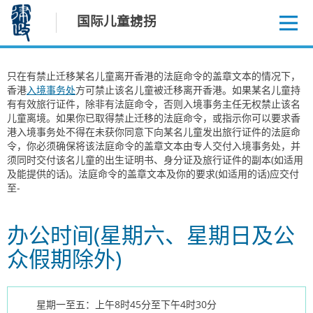
跳
国际儿童掳拐
至
内
容
只在有禁止迁移某名儿童离开香港的法庭命令的盖章文本的情况下，
香港
入境事务处
方可禁止该名儿童被迁移离开香港。如果某名儿童持
有有效旅行证件，除非有法庭命令，否则入境事务主任无权禁止该名
儿童离境。如果你已取得禁止迁移的法庭命令，或指示你可以要求香
港入境事务处不得在未获你同意下向某名儿童发出旅行证件的法庭命
令，你必须确保将该法庭命令的盖章文本由专人交付入境事务处，并
须同时交付该名儿童的出生证明书、身分证及旅行证件的副本(如适用
及能提供的话)。法庭命令的盖章文本及你的要求(如适用的话)应交付
至-
办公时间(星期六、星期日及公
众假期除外)
星期一至五：上午8时45分至下午4时30分