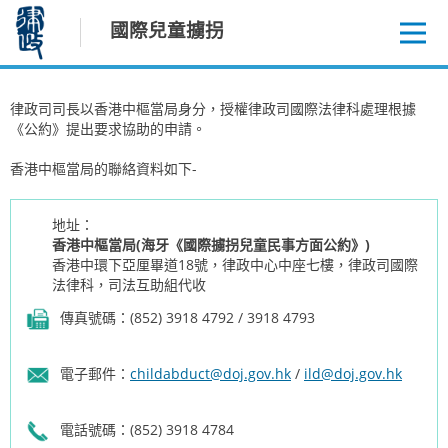
跳
國際兒童擄拐
至
內
容
律政司司長以香港中樞當局身分，授權律政司國際法律科處理根據
《公約》提出要求協助的申請。
香港中樞當局的聯絡資料如下-
地址：
香港中樞當局(海牙《國際擄拐兒童民事方面公約》)
香港中環下亞厘畢道18號，律政中心中座七樓，律政司國際
法律科，司法互助組代收
傳真號碼：(852) 3918 4792 / 3918 4793
電子郵件：
childabduct@doj.gov.hk
/
ild@doj.gov.hk
電話號碼：(852) 3918 4784