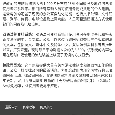
律政司的电脑网络把大约1 200名分布在26处不同楼层及地点的电脑
使用者联系起来。部门所有常额人员可使用专用或共用的个人电脑，
这些电脑均配置了现代的办公室自动化功能，包括文书处理、文件管
理、列印、传真、电邮设备及上网功能。人员可藉远程接达方式使用
部门的网络及电脑设施。
双语法例资料系统：
双语法例资料系统让使用者可在电脑查阅和检索
香港法例的中、英文本。公众可以透过互联网免费查阅三个版本的法
例文本，包括英文、繁体中文及简体中文。双语法例资料系统自推出
以来，广受欢迎，现时每日平均浏览人次约为6 300。该系统的内容也
可在现时广泛使用的流动装置上以便于阅读的方式显示。
律政司网站：
这个网站提供大量有关本港法律制度和律政司工作的资
讯，公众可找到律政司的最新消息。为配合政府内部全面推行的无障
碍网页运动，律政司网页、双语法例资料系统及其相关网站已在2013
年更新，采用万维网联盟最新的《无障碍网页内容指引》（2.0版）
AA级别标准，让使用者更易于应用。
重要告示
私隐政策
网页指南