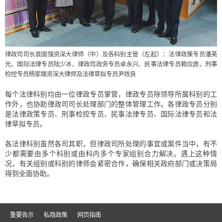
律政司司长袁国强资深大律师（中）及各科别主管（左起）：法律政策专员潘英
光、国际法律专员陆少冰、律政司政务专员卓永兴、民事法律专员赖应虒、刑事
检控专员杨家雄资深大律师及法律草拟专员尹效良
每个法律科别均由一位律政专员掌管，律政专员除领导所属科别的工
作外，也协助律政司司长处理部门的整体管理工作。各律政专员分别
是法律政策专员、刑事检控专员、民事法律专员、国际法律专员和法
律草拟专员。
各法律科别虽然各司其职，但律政司所处理的事宜或案件当中，有不
少都需要由多个科别或由科内多个专家组别合力解决。遇上这种情
况，有关组别或科别的律师会紧密合作，确保相关政府部门或决策局
得到全面协助。
重要告示
私隐政策
网页指南