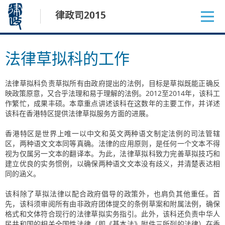
跳
律政司2015
至
内
容
法律草拟科的工作
法律草拟科负责草拟所有由政府提出的法例，目标是草拟既能正确反
映政策原意，又合乎法理和易于理解的法例。2012至2014年，该科工
作繁忙，成果丰硕。本章重点讲述该科在这数年的主要工作，并详述
该科在香港特区提供法律草拟服务方面的进展。
香港特区是世界上唯一以中文和英文两种语文制定法例的司法管辖
区，两种语文文本同等真确。法律的应用原则，是任何一个文本不得
视为仅属另一文本的翻译本。为此，法律草拟科致力完善草拟技巧和
建立优良的实务惯例，以确保两种语文文本没有歧义，并清楚表达相
同的涵义。
该科除了草拟法律以配合政府倡导的政策外，也肩负其他重任。首
先，该科须审阅所有由非政府团体提交的条例草案和附属法例，确保
格式和文体符合现行的法律草拟实务指引。此外，该科还负责中华人
民共和国的相关全国性法律（即《基本法》附件三所列的法律）在香