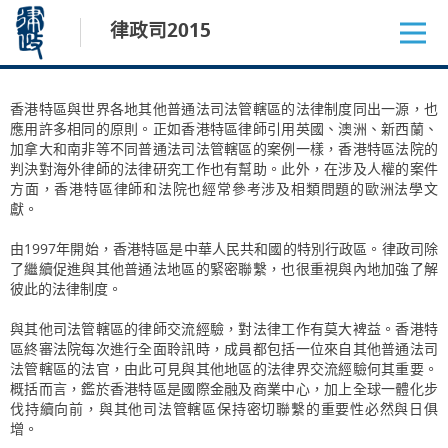
跳
律政司2015
至
內
容
香港特區與世界各地其他普通法司法管轄區的法律制度同出一源，也
應用許多相同的原則。正如香港特區律師引用英國、澳洲、新西蘭、
加拿大和南非等不同普通法司法管轄區的案例一樣，香港特區法院的
判決對海外律師的法律研究工作也有幫助。此外，在涉及人權的案件
方面，香港特區律師和法院也經常參考涉及相類問題的歐洲法學文
獻。
由1997年開始，香港特區是中華人民共和國的特別行政區。律政司除
了繼續促進與其他普通法地區的緊密聯繫，也很重視與內地加強了解
彼此的法律制度。
與其他司法管轄區的律師交流經驗，對法律工作有莫大裨益。香港特
區終審法院每次進行全面聆訊時，成員都包括一位來自其他普通法司
法管轄區的法官，由此可見與其他地區的法律界交流經驗何其重要。
概括而言，鑑於香港特區是國際金融及商業中心，加上全球一體化步
伐持續向前，與其他司法管轄區保持密切聯繫的重要性必然與日俱
增。