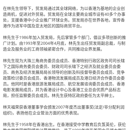
在林先生领导下，贸发局通过其全球网络，为以香港为基地的企业创
造商机，促进对外贸易。贸发局在全球主要商业城市设有40多个办事
处，支援香港中小企业推广环球业务。贸发局亦在世界各地，宣传香
港作为进军中国及亚太地区的国际商贸平台。
林先生于1986年加入贸发局，先后掌管多个部门，倡议多项创新的推
广计划。由1993年至2004年4月底，林先生出任贸发局副总裁，与制
造业及服务业的工商领袖紧密合作，共同推动业界发展。
林先生现为大珠三角商务委员会成员、香港特别行政区政务司司长辖
下之国际商务委员会委员、财政司司长辖下之经济及就业委员会委
员、商务及经济发展局局长领导的创新及科技督导委员会成员、竞争
政策检讨委员会成员、香港物流发展局成员及港日经济合作委员会委
员。他同时是香港旅游发展局成员、航空发展谘询委员会成员、香港
电影发展局成员，并为香港设计中心及香港工业总会优质产品标志
局，担任监察委员会成员。林先生获特区政府委任为太平绅士。
林天福荣获香港董事学会颁发2007年度杰出董事奖(法定/非分配利润
组织)，表扬他在企业管治方面的优秀表现。
林先生于1958年在香港出生。在香港接受中学教育后负笈英伦，获伦