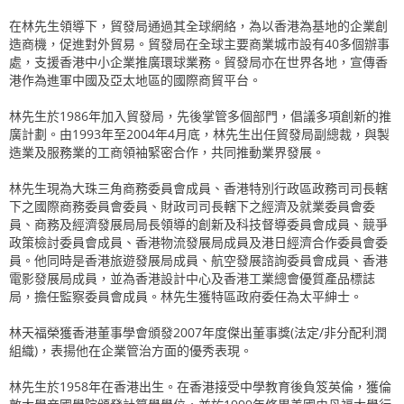
在林先生領導下，貿發局通過其全球網絡，為以香港為基地的企業創
造商機，促進對外貿易。貿發局在全球主要商業城市設有40多個辦事
處，支援香港中小企業推廣環球業務。貿發局亦在世界各地，宣傳香
港作為進軍中國及亞太地區的國際商貿平台。
林先生於1986年加入貿發局，先後掌管多個部門，倡議多項創新的推
廣計劃。由1993年至2004年4月底，林先生出任貿發局副總裁，與製
造業及服務業的工商領袖緊密合作，共同推動業界發展。
林先生現為大珠三角商務委員會成員、香港特別行政區政務司司長轄
下之國際商務委員會委員、財政司司長轄下之經濟及就業委員會委
員、商務及經濟發展局局長領導的創新及科技督導委員會成員、競爭
政策檢討委員會成員、香港物流發展局成員及港日經濟合作委員會委
員。他同時是香港旅遊發展局成員、航空發展諮詢委員會成員、香港
電影發展局成員，並為香港設計中心及香港工業總會優質產品標誌
局，擔任監察委員會成員。林先生獲特區政府委任為太平紳士。
林天福榮獲香港董事學會頒發2007年度傑出董事獎(法定/非分配利潤
組織)，表揚他在企業管治方面的優秀表現。
林先生於1958年在香港出生。在香港接受中學教育後負笈英倫，獲倫