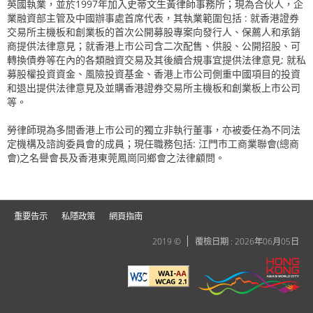
英國執業，並於1997年加入史蒂文生黃律師事務所；現為合伙人，企
業融資部主管及中國辦事處首席代表，其執業範圍包括 : 就香港證券
交易所主機板和創業板的首次公開募股專案向發行人、保薦人和承銷
商提供法律意見；就香港上市公司含二次配售、供股、公開招股、可
轉換債券等在內的各類融資交易及其後續合規事宜提供法律意見; 就私
募股權投資資金、風險投資基金、香港上市公司側重中國項目的投資
和退出提供法律意見及並購香港證券交易所主機板和創業板上市公司
等。
勞律師現為多間香港上巿公司的獨立非執行董事，亦被委任為不同法
定機構及諮詢委員會的成員；現任職務包括: 江門巿工商業聯會(總商
會)之名譽會長及香港東莞鳳崗同鄉會之法律顧問。
重要告示
私隱政策
網頁指南
2019 ©
覆檢日期 : 2026年06月05日