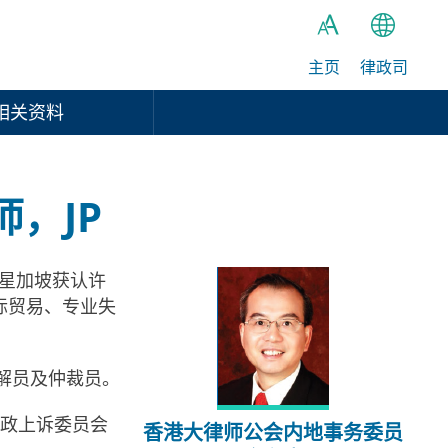
主页
律政司
繁
A
A
简
相关资料
A
EN
，JP
和星加坡获认许
际贸易、专业失
解员及仲裁员。
行政上诉委员会
香港大律师公会内地事务委员