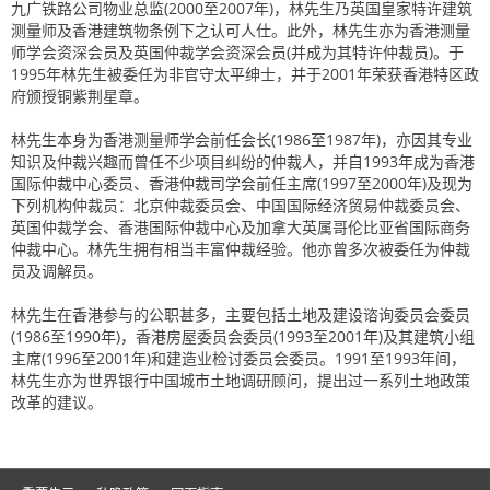
九广铁路公司物业总监(2000至2007年)，林先生乃英国皇家特许建筑
测量师及香港建筑物条例下之认可人仕。此外，林先生亦为香港测量
师学会资深会员及英国仲裁学会资深会员(并成为其特许仲裁员)。于
1995年林先生被委任为非官守太平绅士，并于2001年荣获香港特区政
府颁授铜紫荆星章。
林先生本身为香港测量师学会前任会长(1986至1987年)，亦因其专业
知识及仲裁兴趣而曾任不少项目纠纷的仲裁人，并自1993年成为香港
国际仲裁中心委员、香港仲裁司学会前任主席(1997至2000年)及现为
下列机构仲裁员：北京仲裁委员会、中国国际经济贸易仲裁委员会、
英国仲裁学会、香港国际仲裁中心及加拿大英属哥伦比亚省国际商务
仲裁中心。林先生拥有相当丰富仲裁经验。他亦曾多次被委任为仲裁
员及调解员。
林先生在香港参与的公职甚多，主要包括土地及建设谘询委员会委员
(1986至1990年)，香港房屋委员会委员(1993至2001年)及其建筑小组
主席(1996至2001年)和建造业检讨委员会委员。1991至1993年间，
林先生亦为世界银行中国城市土地调研顾问，提出过一系列土地政策
改革的建议。