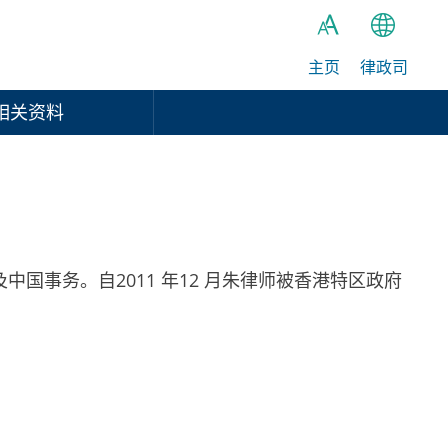
主页
律政司
繁
A
A
简
相关资料
A
EN
事务。自2011 年12 月朱律师被香港特区政府