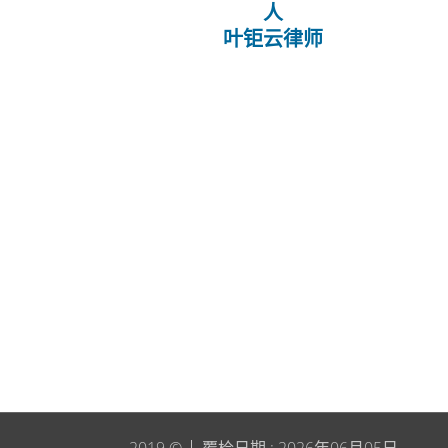
人
叶钜云律师