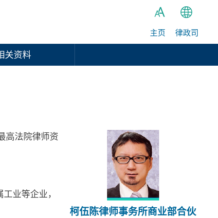
主页
律政司
繁
A
A
简
相关资料
A
EN
最高法院律师资
属工业等企业，
柯伍陈律师事务所商业部合伙