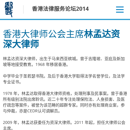
跳
香港法律服务论坛2014
至
内
容
香港大律师公会主席
林孟达资
深大律师
林孟达资深大律师，出生于马来西亚槟城。曾于吉隆坡、亚庇及新加
坡等地接受教育。1968 年移居香港。
中学毕业于圣若瑟书院。及后于香港大学取得法学名誉学位，及法学
专业证书。
1978 年，林孟达取得香港大律师资格，处理刑事及民事案。曾于香港
所有级别法院出席聆讯。近二十年专注处理保险法、人身损害、及医
疗疏忽等案件，被誉为该范畴的超群专家。同时亦有处理商业案，参
与仲裁，亦是CEDR认可调解员。
2009 年，林孟达获委任为资深大律师。2011 年起，担任大律师公会
主席。