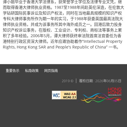
谭小姐毕业于香港大学法律系，获荣誉学士学位及法律专业文凭，继
而取得香港大律师执业资格。1987至1988年间赴英伦深造，在伦敦大
学钻研国际民事诉讼及知识产权法，同时在当地最具规模的知识产权
专科大律师事务所作为期一年的实习，于1988年获委英国最高法院大
律师执业资格，并成为该事务所其中海外成员之一。回港后致力投身
知识产权诉讼事务，在版权、工业设计、专利权、商标法等事务上累
积了多年经验。2006年5月，谭大律师获终审法院首席法官委任为香
港特别行政区资深大律师。近年应邀协助着作“Intellectual Property
Rights, Hong Kong SAR and People's Republic of China” 一书。
重要告示
私隐政策
网页指南
2019 ©
覆检日期 : 2026年06月05日