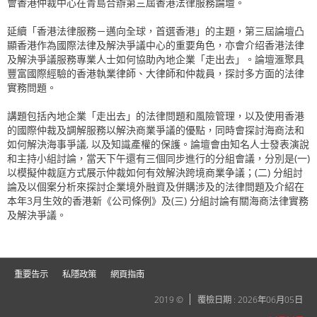
會香港仲裁中心在青島合辦第三屆香港法律服務論壇。
延續「香港法律服務－邁向全球，首選香港」的主題，第三屆論壇凸
顯香港作為國際法律及解決爭議中心的重要角色，亦會介绍香港法律
及解決爭議服務專業人士如何協助內地企業「走出去」。論壇滙聚具
豐富國際經驗的香港執業律師、大律師和仲裁員，探討多方面的法律
實務問題。
講題包括內地企業「走出去」的法律問題和風險管理，以及使用香港
的國際仲裁及調解服務以解決商業爭議的優點，同時會探討海商法和
如何解決海事爭議, 以及知識產權的保護。論壇會由知名人士發表演說
和主持小組討論，當天下午還有三個同步進行的分組會議，分別是(一)
以模擬仲裁庭方式展示仲裁如何有效解決跨境商業争議；(二) 分組討
論及以個案分析來探討企業境外融資及併購涉及的法律問題及介紹在
本年3月生效的香港新《公司條例》及(三) 分組討論有關海商法律實務
及解決爭議。
重要告示
私隱政策
網頁指南
2019 ©
覆檢日期 : 2026年06月05日