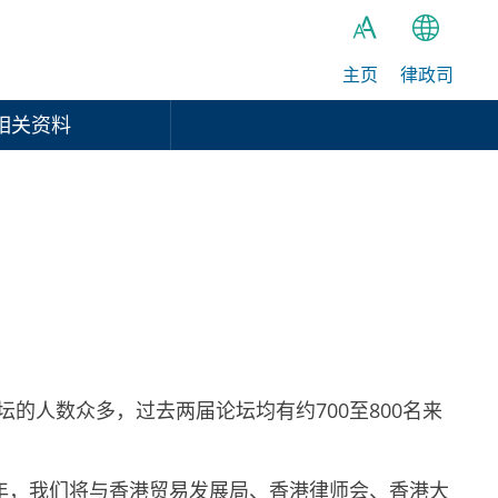
主页
律政司
繁
A
A
简
相关资料
A
EN
论坛的人数众多，过去两届论坛均有约700至800名来
年，我们将与香港贸易发展局、香港律师会、香港大