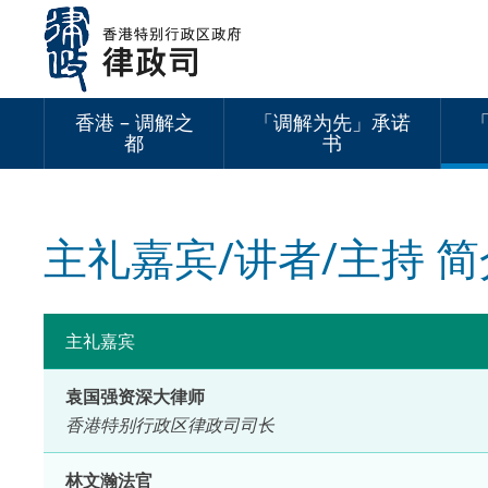
跳
至
内
容
香港 – 调解之
「调解为先」承诺
都
书
主礼嘉宾/讲者/主持 简
主礼嘉宾
袁国强资深大律师
香港特别行政区律政司司长
林文瀚法官