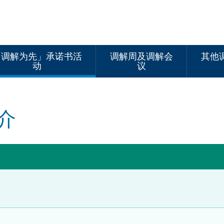
「调解为先」承诺书活
调解周及调解会
其他
动
议
介