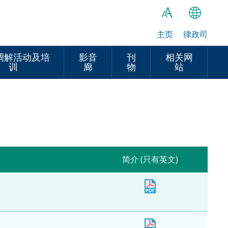
主页
律政司
繁
A
A
简
调解活动及培
影音
刊
相关网
训
廊
物
站
A
EN
简介 (只有英文)