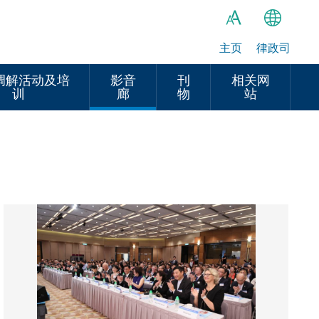
主页
律政司
繁
A
A
简
调解活动及培
影音
刊
相关网
训
廊
物
站
A
EN