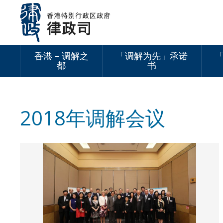
跳
至
内
容
香港 – 调解之
「调解为先」承诺
都
书
2018年调解会议