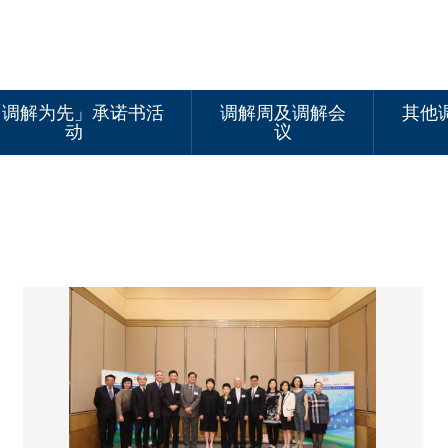
「调解为先」承诺书活
调解周及调解会
其他
动
议