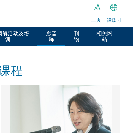
主页
律政司
繁
A
A
简
调解活动及培
影音
刊
相关网
训
廊
物
站
A
EN
训课程