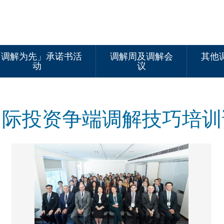
「调解为先」承诺书活
调解周及调解会
其他
动
议
及国际投资争端调解技巧培