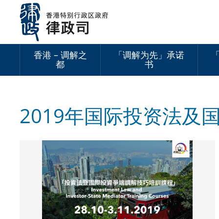
跳
至
内
容
香港 – 调解之
「调解为先」承诺
都
书
2019年国际投资法