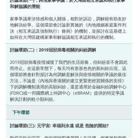
討論環節(一)：跨境家事爭議：於大灣區相互承認和執行家事
和解協議的潛能
家事爭議牽涉情感和個人關係，相對於訴訟，調解能有助友好
地解決紛爭。這個環節會討論新實施的《內地婚姻家庭案件判
決（相互承認及強制執行）條例》的機制，並探討在這基礎上
如何在大灣區建構家事和解協議相互承認和執行的機制。
討論環節(二)：2019冠狀病毒相關的糾紛調解
2019冠狀病毒疫情減慢了我們的生活節奏，但糾紛並不會因此
而停止。在這新常態下，每天均有形形色色的新糾紛出現。這
個環節將會針對探討為何調解是解決與疫情相關的爭議的最佳
方法，不論是《內地與香港關於建立更緊密經貿關係的安排》
下的調解機制適用的高額糾紛，還是適用於金融糾紛調解中心
(FDRC)或一邦國際網上仲調中心（eBRAM）提供的特定爭議
解決計劃的較小額糾紛。
下午環節
討論環節(三): 元宇宙: 幸福到永遠 或是 危險的開始?
歡迎蒞臨元宇宙，您的冒險即將展開！在這裡，您將被加密貨