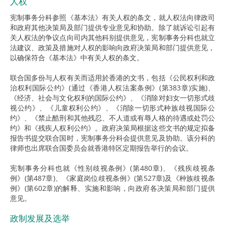
人权
宪制事务分科参照《基本法》有关人权的条文，就人权法向律政司
和政府其他决策局及部门提供专业意见和协助。除了就诉讼引起有
关人权法的争议点向司内其他科别提供意见，宪制事务分科也就立
法建议、政策及措施对人权的影响向政府决策局和部门提供意见，
以确保符合《基本法》中有关人权的条文。
联合国多份与人权有关而适用於香港的文书，包括《公民权利和政
治权利国际公约》(通过《香港人权法案条例》(第383章)实施)、
《经济、社会与文化权利的国际公约》、《消除对妇女一切形式歧
视公约》、《儿童权利公约》、《消除一切形式种族歧视国际公
约》、《禁止酷刑和其他残忍、不人道或有辱人格的待遇或处罚公
约》和《残疾人权利公约》。政府决策局根据这些文书的规定拟备
报告书提交联合国时，宪制事务分科会提供意见及协助。该分科的
律师也出席联合国委员会就香港特区定期报告举行的会议。
宪制事务分科也就《性别歧视条例》(第480章)、《残疾歧视条
例》(第487章)、《家庭岗位歧视条例》(第527章)及《种族歧视条
例》(第602章)的解释、实施和影响，向政府各决策局和部门提供
意见。
政制发展及选举