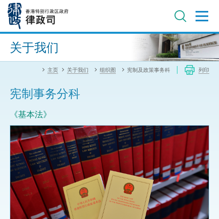
跳
至
主
内
进阶搜寻
容
关于我们
主页
关于我们
组织图
宪制及政策事务科
列印
宪制事务分科
《基本法》