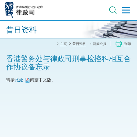
跳
至
主
内
进阶搜寻
容
昔日资料
主页
昔日资料
新闻公报
列印
香港警务处与律政司刑事检控科相互合
作协议备忘录
请按
此处
阅览中文版。