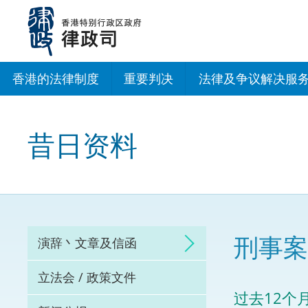
跳
至
主
内
容
香港的法律制度
重要判决
法律及争议解决服
法治建设办公室
昔日资料
香港专业服务出海
调解
仲裁
刑事案
演辞丶文章及信函
诉讼
立法会 / 政策文件
网上争议解决及法
过去12个