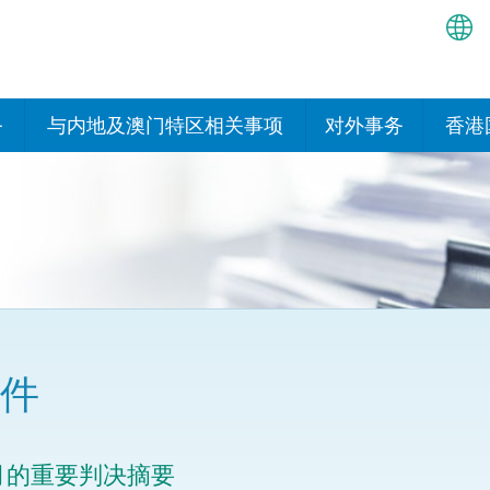
繁
简
务
与内地及澳门特区相关事项
对外事务
香港
EN
与内地有关的安排
国际政府机构在香
我们
处或运作
Bah
平台
香港与内地相互认可和执行民
我们
商事案件判决的安排
多边协定
हिन्
我们
नेप
关于建立更紧密经贸关系的安
其他协定
排
ਪੰਜ
我们
目
件
Tag
与内地有关的项目及合作安排
我们的
ภาษ
与澳门特区的安排
律科技
月的重要判决摘要
我们的