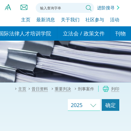
进阶搜寻
主页
最新消息
关于我们
社区参与
活动
A
A
国际法律人才培训学院
立法会 / 政策文件
刊物
A
港设立办事
的学院
现行政策措施
基本
asa Indonesia (印尼语)
的专家委员会
政策文件
粤港
दी (印度语)
的办公室
特别财务委员会
香港
ाली (尼泊尔语)
主页
昔日资料
重要判决
刑事案件
列印
ਾਬੀ (旁遮普语)
的培训课程和能力建设项
民事
alog (他加禄语)
2025
确定
交易
年刊 2024-2025
าไทย (泰语)
国际
اردو (乌尔都语)
年度回顾 2024-2025