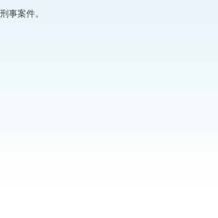
“一带一路”建设
刑事案件。
计划
Tiế
粤港澳大湾区
决服务中心