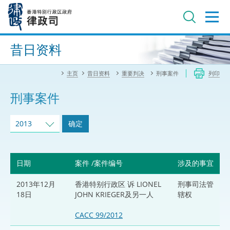
跳
至
主
内
进阶搜寻
容
昔日资料
主页
昔日资料
重要判决
刑事案件
列印
刑事案件
2013
确定
日期
案件 /案件编号
涉及的事宜
2013年12月
香港特别行政区 诉 LIONEL
刑事司法管
18日
JOHN KRIEGER及另一人
辖权
CACC 99/2012