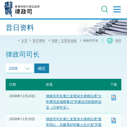
跳
至
主
内
进阶搜寻
容
昔日资料
主页
昔日资料
演辞丶文章及信函
律政司司长
列印
律政司司长
2008
确定
日期
标题
下载
2008年12月20日
律政司司长黄仁龙资深大律师出席“少
年警讯全城禁毒日”开展仪式的致辞全
文（只有中文）
2008年12月20日
律政司司长黄仁龙资深大律师出席“童
军同心．共建美好积极人生计划”开展