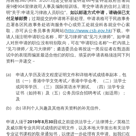
用表格340 (Rev. 3/2013)]送交香港金钟道66号金钟道政府合署高
座9楼904室律政司人事及编制组训练。寄交申请表的信封上请注
明“关于:申请见习律政人员职位”。
如以邮递方式申请，请确保已支
付足够邮费；
过期提交的申请将不获处理。申请表格可于民政事务
总署各区民政事务处谘询服务中心或劳工处就业科各就业中心索
取，亦可从公务员事务局网站(
http://www.csb.gov.hk
)下载。申
请人须注明申请职位名称，即“见习律师”或“见习大律师”。如申请
人对所申请的职位没有特别取向，可在“申请职位名称”一栏内填上
“见习律师／见习大律师”；遴选委员会将按这一类应征者在甄选面
试中的表现而编派最适合他们的职位。填妥的申请表格须连同下列
资料一并递交－
(a)
申请人学历及语文程度证明文件和详细考试成绩单副本，包
括（一）香港中学文凭考试／香港中学会考、（二）法学士
或同等学历、（三） 国际英语水平测试、 （四）法学专业
证书（如持有）及（五）公务员综合招聘考试（如适用）；
及
(b)
(b) 详列个人兴趣及其他有关资料的补充信件。
申请人须于
2019年8月30日
或之前提供法学士／法律博士／英格兰
及威尔斯专业共同试成绩的证明文件，以及本地大学发出有关法学
专业证书课程的取录通知书，以便进一步处理有关申请。如我们在