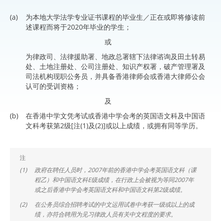
(a)
为本地大学法学专业证书课程的毕业生／正在或即将修读前
述课程而将于2020年毕业的学生；
或
为律政司、法律援助署、地政总署辖下法律谘询及田土转易
处、土地注册处、公司注册处、知识产权署，破产管理署及
司法机构现职公务员，并具备香港律师会或香港大律师公会
认可的受训资格；
及
(b)
在香港中学文凭考试或香港中学会考的英国语文科及中国语
文科考获第2级[注(1)及(2)]或以上成绩，或拥有同等学历。
注
(1)
政府在聘任人员时，2007年前的香港中学会考英国语文科（课
程乙）和中国语文科E级成绩，在行政上会被视为等同2007年
或之后香港中学会考英国语文科和中国语文科第2级成绩。
(2)
在公务员综合招聘考试的中文运用试卷中考获一级或以上的成
绩，亦符合聘用为见习律政人员有关中文程度的要求。