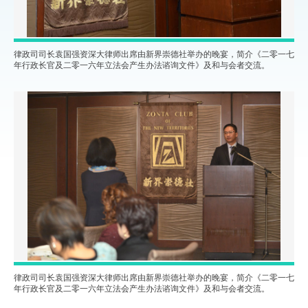
律政司司长袁国强资深大律师出席由新界崇德社举办的晚宴，简介《二零一七
年行政长官及二零一六年立法会产生办法谘询文件》及和与会者交流。
律政司司长袁国强资深大律师出席由新界崇德社举办的晚宴，简介《二零一七
年行政长官及二零一六年立法会产生办法谘询文件》及和与会者交流。