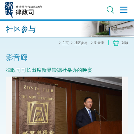
跳
至
主
内
进阶搜寻
容
社区参与
主页
社区参与
影音廊
列印
影音廊
律政司司长出席新界崇德社举办的晚宴