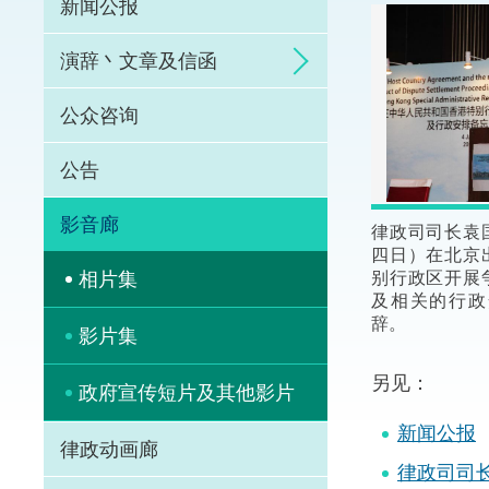
新闻公报
体育争议解决先导
演辞丶文章及信函
能力建设
公众咨询
法律枢纽
公告
促成交易和争议解
影音廊
律政司司长袁
四日）在北京
别行政区开展
相片集
及相关的行政
辞。
影片集
另见：
政府宣传短片及其他影片
新闻公报
律政动画廊
律政司司