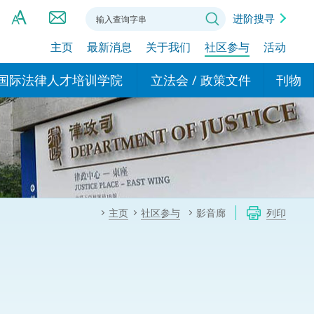
进阶搜寻
主页
最新消息
关于我们
社区参与
活动
A
A
国际法律人才培训学院
立法会 / 政策文件
刊物
A
港设立办事
的学院
现行政策措施
基本
asa Indonesia (印尼语)
的专家委员会
政策文件
粤港
दी (印度语)
的办公室
特别财务委员会
香港
ाली (尼泊尔语)
主页
社区参与
影音廊
列印
ਾਬੀ (旁遮普语)
的培训课程和能力建设项
民事
alog (他加禄语)
交易
年刊 2024-2025
าไทย (泰语)
国际
اردو (乌尔都语)
年度回顾 2024-2025