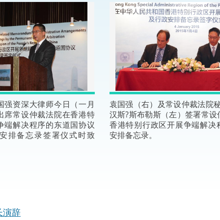
“一带一路”建设
计划
Tiế
粤港澳大湾区
决服务中心
国强资深大律师今日（一月
袁国强（右）及常设仲裁法院秘
出席常设仲裁法院在香港特
汉斯?斯布勒斯（左）签署常设
争端解决程序的东道国协议
香港特别行政区开展争端解决
安排备忘录签署仪式时致
安排备忘录。
长演辞