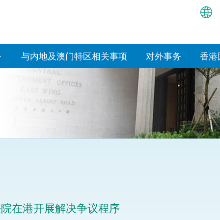
繁
简
务
与内地及澳门特区相关事项
对外事务
香港
EN
与内地有关的安排
国际政府机构在香
我们
处或运作
Bah
平台
香港与内地相互认可和执行民
我们
商事案件判决的安排
多边协定
हिन्
我们
नेप
关于建立更紧密经贸关系的安
其他协定
排
ਪੰਜ
我们
目
Tag
与内地有关的项目及合作安排
我们的
ภาษ
与澳门特区的安排
法院在港开展解决争议程序
律科技
我们的