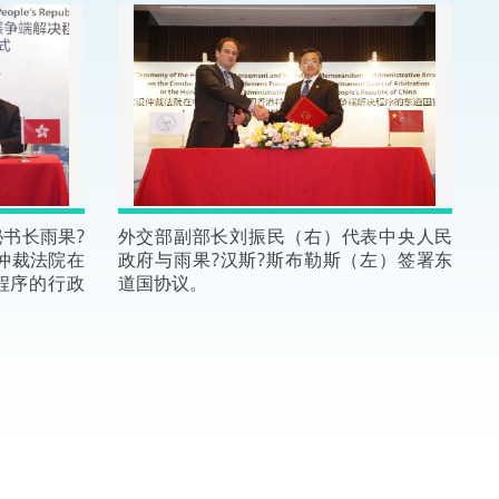
法律
ng Việt (越南语)
维护
刑事
相互
书长雨果?
外交部副部长刘振民（右）代表中央人民
仲裁法院在
政府与雨果?汉斯?斯布勒斯（左）签署东
一般
程序的行政
道国协议。