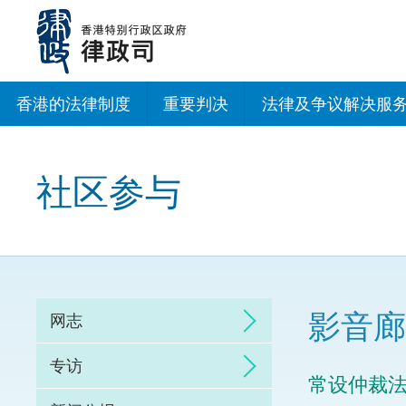
跳
至
主
内
容
香港的法律制度
重要判决
法律及争议解决服
法治建设办公室
社区参与
香港专业服务出海
调解
仲裁
影音廊
网志
诉讼
专访
常设仲裁
网上争议解决及法