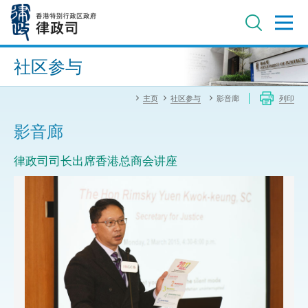
跳
至
主
内
进阶搜寻
容
社区参与
主页
社区参与
影音廊
列印
影音廊
律政司司长出席香港总商会讲座