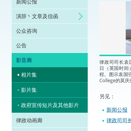
新闻公报
体育争议解决先导
演辞丶文章及信函
能力建设
公众咨询
法律枢纽
公告
促成交易和争议解
影音廊
律政司司长袁
日（英国时间
程。图示袁国强应
相片集
College的
影片集
另见：
政府宣传短片及其他影片
新闻公报
律政司司
律政动画廊