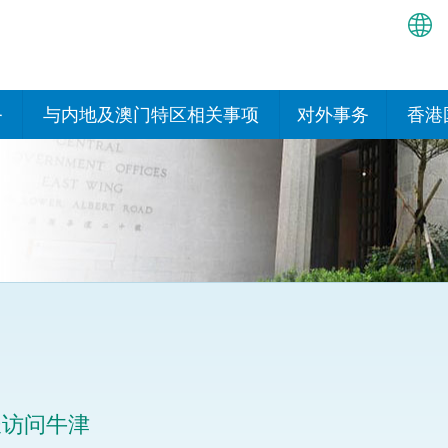
繁
简
务
与内地及澳门特区相关事项
对外事务
香港
EN
与内地有关的安排
国际政府机构在香
我们
处或运作
Bah
平台
香港与内地相互认可和执行民
我们
商事案件判决的安排
多边协定
हिन्
我们
नेप
关于建立更紧密经贸关系的安
其他协定
排
ਪੰਜ
我们
目
Tag
与内地有关的项目及合作安排
我们的
ภาษ
与澳门特区的安排
长访问牛津
律科技
我们的