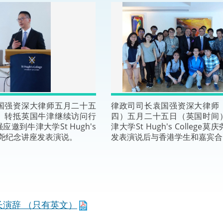
“一带一路”建设
计划
Tiế
粤港澳大湾区
决服务中心
国强资深大律师五月二十五
律政司司长袁国强资深大律师
）转抵英国牛津继续访问行
四）五月二十五日（英国时间
邀到牛津大学St Hugh's
津大学St Hugh's College
莫庆尧纪念讲座发表演说。
发表演说后与香港学生和嘉宾合
长演辞 （只有英文）