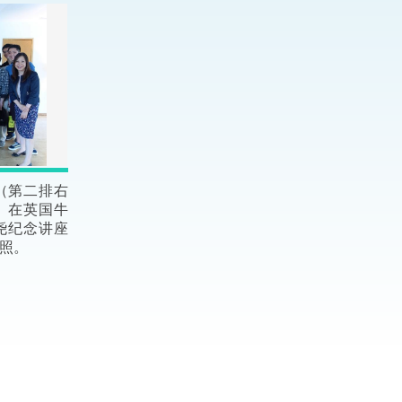
法律
ng Việt (越南语)
维护
刑事
相互
（第二排右
）在英国牛
一般
莫庆尧纪念讲座
照。