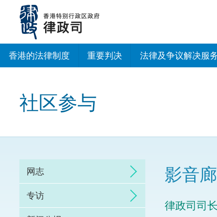
跳
至
主
内
容
香港的法律制度
重要判决
法律及争议解决服
法治建设办公室
社区参与
香港专业服务出海
调解
仲裁
影音廊
网志
诉讼
专访
律政司司
网上争议解决及法