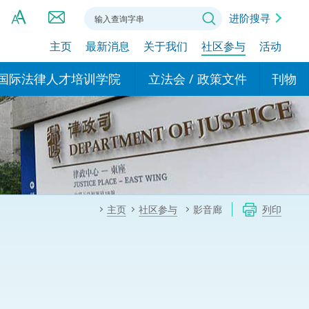
进阶搜寻
主页
最新消息
关于我们
社区参与
活动
A
A
国际法律人才培训学院
立法会 / 政策文件
刊物
A
港设立办事
的学院
现行政策措施
基本
asa Indonesia (印尼语)
的专家委员会
政策文件
粤港
दी (印度语)
的办公室
特别财务委员会
香港
ाली (尼泊尔语)
主页
社区参与
影音廊
列印
ਾਬੀ (旁遮普语)
的培训课程和能力建设项
民事
alog (他加禄语)
交易
年刊 2024-2025
าไทย (泰语)
国际
اردو (乌尔都语)
年度回顾 2024-2025