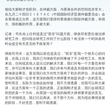
相信大家刚才也听到，在仲裁方面，与香港合作的空间也非常大，
在九月二十四日ＣＩＥＴＡＣ（中国国际经济贸易仲裁委员会）会
在香港成立分所，这方面我们觉得对香港推行国际仲裁方面，有很
大、很积极的作用，多谢大家。
记者：司长你上任时提及过“双非”问题方面，律政司有责任做法律
研究工作，想问现在研究工作到了什么阶段？有没有一个时间表何
时会提交有关意见给予政策局？
律政司司长：这方面我以前也提及过，“双非”是我一个很关心的问
题，在我上任后，我亦已与律政司的同事做了不少研究工夫。简单
来说，坊间或其他人提出过的解决方案，我们对每一个方案也有研
究，亦可以简单向大家透露，我们亦有与香港及外国相关的法律专
家倾谈这事宜。最近我们在方向性方面有了初步的评估，亦会就这
评估向英国一位非常资深的御用大律师要求他提供进一步的意见。
暂时而言，实际方法他会如何做，我不方便透露，但我可以和大家
讲，在这方面有一个正面的进展。正如我刚才提及，我们会就现正
所想的某一个方向，向英国一位资深的御用大律师要求提供意见。
至于详细情况，我们日后再谈。关于那个方向，因为现在事情发展
的阶段，不好意思，暂时不能透露。