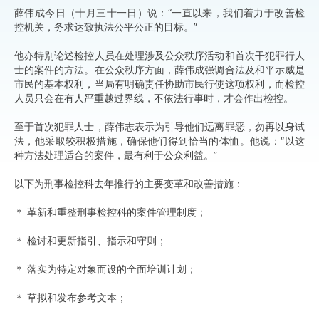
薛伟成今日（十月三十一日）说：“一直以来，我们着力于改善检
控机关，务求达致执法公平公正的目标。”
他亦特别论述检控人员在处理涉及公众秩序活动和首次干犯罪行人
士的案件的方法。在公众秩序方面，薛伟成强调合法及和平示威是
市民的基本权利，当局有明确责任协助市民行使这项权利，而检控
人员只会在有人严重越过界线，不依法行事时，才会作出检控。
至于首次犯罪人士，薛伟志表示为引导他们远离罪恶，勿再以身试
法，他采取较积极措施，确保他们得到恰当的体恤。他说：“以这
种方法处理适合的案件，最有利于公众利益。”
以下为刑事检控科去年推行的主要变革和改善措施：
＊ 革新和重整刑事检控科的案件管理制度；
＊ 检讨和更新指引、指示和守则；
＊ 落实为特定对象而设的全面培训计划；
＊ 草拟和发布参考文本；