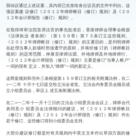
我动议通过上述议案，其内容已在发给各位议员的文件中列出。这
项议案建 议修订《２０１２年律师帐目（修订）规则》及《２０
１２年会计师报告（修订） 规则》。
在取得终审法院首席法官的事先批准后，香港律师会理事会根据
《法律执业 者条例》（第１５９章）第７３条订立这些规则。
《２０１２年律师帐目（修订） 规则》的主要目的，是列明律师
在处理当事人款项时所须遵守的原则，并将经修 订的《律师帐目
规则》的适用范围，伸展至律师法团、外地律师及外地律师行。
《２０１２年会计师报告（修订）规则》主要是修订“当事人帐户”
一词的现有 定义，并加入“律师”一词的新定义。
这两套规则和另外三条根据第１５９章订立的相关附属法例，在二
○一二年 十月十七日提交给立法会省览。立法会内务委员会随后成
立小组委员会，审议上 述五条附属法例。
在二○一二年十一月十三日的立法会小组委员会会议上，律师会代
表同意小 组委员会法律顾问的建议，对《２０１２年律师帐目
（修订）规则》及《２０１ ２年会计师报告（修订）规则》作出
若干修订。这些修订得到小组委员会支持。
大部分建议修订都是对有关规则内中英文文本作出草拟方面的修