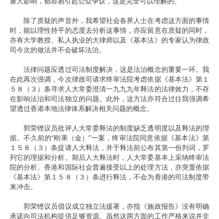
重大影响，都容易引起公众争议，这是完全可以理解的。
除了质疑的声音外，我希望社会各界人士在考虑这方面的事情
时，能以理性持平的态度去分析这事情，亦应留意在质疑的同时，
亦有大学教授、私人执业的大律师以及《基本法》的专家认为律政
司今次的做法并不会破坏法治。
法律问题应透过司法制度解决，这是法治概念的重要一环。我
在此再次强调，今次律政司请求终审法院考虑依据《基本法》第１
５８（３）条寻求人大常委澄清一九九九年释法的法律效力，不存
在影响法治和司法独立的问题。此外，这方法亦符合过往我强调希
望透过香港本地法律体系解决相关问题的概念。
郭荣铿议员批评人大常委释法的制度缺乏透明度以及释法的理
据。不久前的“刚果（金）”一案，终审法院同意依据《基本法》第
１５８（３）条提请人大释法，并于释法前公布其第一份判词，罗
列它的理据和分析。期后人大释法时，人大常委基本上采纳终审法
院的分析。香港和国际社会普遍接受以上的处理方法，亦突显依据
《基本法》第１５８（３）条进行释法，不会为香港的司法制度带
来冲击。
郭荣铿议员倡议成立独立法援署，亦指《施政报告》没有明确
承诺向司法机构提供足够资源。虽然这两方面的工作严格来说并非