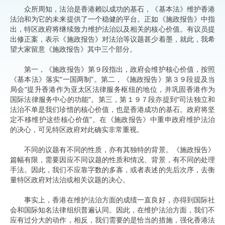
众所周知，法治是香港赖以成功的基石，《基本法》维护香港
法治和为它的未来提供了一个稳健的平台。正如《施政报告》中指
出，特区政府将继续致力维护法治以及相关的核心价值。有议员提
出修正案，表示《施政报告》对法治等议题甚少着墨，就此，我希
望大家留意《施政报告》其中三个部分。
第一，《施政报告》第９段指出，政府会维护核心价值，按照
《基本法》落实“一国两制”。第二，《施政报告》第３９段提及当
局会“提升香港作为亚太区法律服务枢纽的地位，并巩固香港作为
国际法律服务中心的功能”。第三，第１９７段亦提到“司法独立和
法治不单是我们珍惜的核心价值，也是香港成功的基石。政府将坚
定不移维护这些核心价值”。在《施政报告》中重申政府维护法治
的决心，可见特区政府对此确实非常重视。
不同的议题有不同的性质，亦有其独特的背景。《施政报告》
篇幅有限，需要因应不同议题的性质和情况、背景，有不同的处理
手法。因此，我们不应靠字数的多寡，或者表述的先后次序，去衡
量特区政府对法治或相关议题的决心。
事实上，香港在维护法治方面的成绩一直良好，亦得到国际社
会和国际知名法律组织普遍认同。因此，在维护法治方面，我们不
应有过分大的动作，相反，我们需要的是恰当的措施，强化香港法