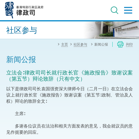
跳
至
主
内
进阶搜寻
容
社区参与
主页
社区参与
新闻公报
列印
新闻公报
立法会∶律政司司长就行政长官《施政报告》致谢议案
（第五节）辩论致辞（只有中文）
以下是律政司司长袁国强资深大律师今日（二月一日）在立法会会
议上就行政长官《施政报告》致谢议案（第五节∶政制、管治及人
权）辩论的致辞全文∶
主席∶
多谢各位议员在法治和相关方面发表的意见，我会就议员的意
见作扼要的回应。