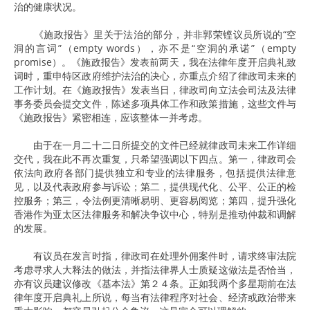
治的健康状况。
《施政报告》里关于法治的部分，并非郭荣铿议员所说的“空
洞的言词”（empty words），亦不是“空洞的承诺”（empty
promise）。《施政报告》发表前两天，我在法律年度开启典礼致
词时，重申特区政府维护法治的决心，亦重点介绍了律政司未来的
工作计划。在《施政报告》发表当日，律政司向立法会司法及法律
事务委员会提交文件，陈述多项具体工作和政策措施，这些文件与
《施政报告》紧密相连，应该整体一并考虑。
由于在一月二十二日所提交的文件已经就律政司未来工作详细
交代，我在此不再次重复，只希望强调以下四点。第一，律政司会
依法向政府各部门提供独立和专业的法律服务，包括提供法律意
见，以及代表政府参与诉讼；第二，提供现代化、公平、公正的检
控服务；第三，令法例更清晰易明、更容易阅览；第四，提升强化
香港作为亚太区法律服务和解决争议中心，特别是推动仲裁和调解
的发展。
有议员在发言时指，律政司在处理外佣案件时，请求终审法院
考虑寻求人大释法的做法，并指法律界人士质疑这做法是否恰当，
亦有议员建议修改《基本法》第２４条。正如我两个多星期前在法
律年度开启典礼上所说，每当有法律程序对社会、经济或政治带来