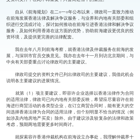
自从《前海规划》在二○一○年公布以来，律政司一直致力推动
在前海发展香港法律及解决争议服务，与业界和内地有关部委和组
织进行交流或讨论，探讨如何推动在前海引进香港法律和解决争议
服务，及如何利用香港在这方面的优势，协助前海建设更优良的投
资环境，及提供更完善的法律配套。
我在去年八月到前海考察，就香港法律及仲裁服务在前海的发
展，与深圳市官员交换意见。我亦在去年十一月到访北京期间，与
中央有关部委重点讨论律政司的主要建议。
律政司提交的资料文件已列出律政司的主要建议，我借此机会
说明各主要建议的进展情况。
就第（1）项主要建议，即容许企业选择以香港法律作为合同
的适用法律，律政司已向内地有关部委反映，希望应尽量容许在前
海进行商贸活动的各类型企业，在订立商贸合同时，能有更大的空
间选择香港法律为合同的适用法律，但个别明显不恰当的情况（例
如涉及内地房地产买卖）除外。由于建议涉及较复杂的法律和政策
考虑，预期两地需要更多时间商讨。
就探索容许香港仲裁机构在前海设立办事处，我理解仲裁界十