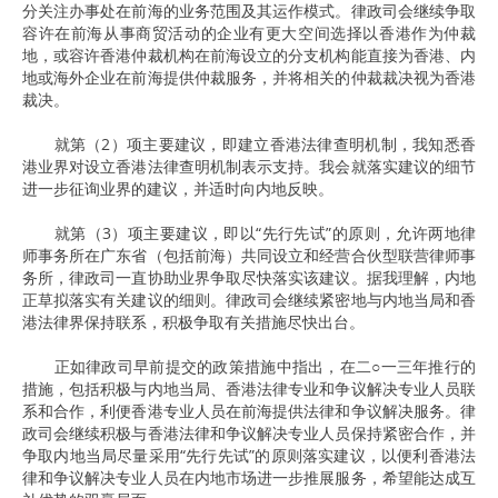
分关注办事处在前海的业务范围及其运作模式。律政司会继续争取
容许在前海从事商贸活动的企业有更大空间选择以香港作为仲裁
地，或容许香港仲裁机构在前海设立的分支机构能直接为香港、内
地或海外企业在前海提供仲裁服务，并将相关的仲裁裁决视为香港
裁决。
就第（2）项主要建议，即建立香港法律查明机制，我知悉香
港业界对设立香港法律查明机制表示支持。我会就落实建议的细节
进一步征询业界的建议，并适时向内地反映。
就第（3）项主要建议，即以“先行先试”的原则，允许两地律
师事务所在广东省（包括前海）共同设立和经营合伙型联营律师事
务所，律政司一直协助业界争取尽快落实该建议。据我理解，内地
正草拟落实有关建议的细则。律政司会继续紧密地与内地当局和香
港法律界保持联系，积极争取有关措施尽快出台。
正如律政司早前提交的政策措施中指出，在二○一三年推行的
措施，包括积极与内地当局、香港法律专业和争议解决专业人员联
系和合作，利便香港专业人员在前海提供法律和争议解决服务。律
政司会继续积极与香港法律和争议解决专业人员保持紧密合作，并
争取内地当局尽量采用“先行先试”的原则落实建议，以便利香港法
律和争议解决专业人员在内地市场进一步推展服务，希望能达成互