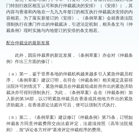
门特别行政区相互认可和执行仲裁裁决的安排》（《安排》），其
内容与香港和内地在一九九九年签订的相互执行仲裁裁决安排的内
容相若。为了落实新签订的《安排》，《条例草案》会就香港法院
强制执行在澳门作出的仲裁裁决，引进法定机制，相关条文与《仲
裁条例》现时实施与内地签订的安排的条文相若。
配合仲裁业的最新发展
此外，因应仲裁界的新近发展，《条例草案》亦会对《仲裁条
例》作出三方面的修订：
（ａ）第一，鉴于世界各地的仲裁机构越来越多引入紧急仲裁员程
序，《条例草案》建议订明，在符合《仲裁条例》相关规定及获得
法院许可的情况下，紧急仲裁员在仲裁庭组成前所作出的紧急济助
裁决亦可得到强制执行。为此，《条例草案》会在《仲裁条例》加
入新的第3A部，以订明紧急仲裁员在香港或其他地方作出的紧急
济助裁决，在香港原讼法庭许可后，便可以强制方式执行。
（ｂ）第二，《条例草案》建议修订《仲裁条例》第75条，订明如
仲裁各方同意仲裁费用交由法庭评定，法庭须按照《高等法院规
则》，按“诉讼各方对评”基准评定仲裁程序的费用。