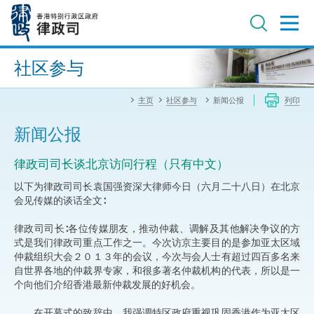
跳
至
主
内
进阶搜寻
容
社区参与
主页
社区参与
新闻公报
列印
新闻公报
律政司司长谈北京访问行程（只有中文）
以下为律政司司长袁国强资深大律师今日（六月二十八日）在北京
会见传媒的谈话全文∶
律政司司长∶各位传媒朋友，推动仲裁、调解及其他解决争议的方
式是我们律政司重点工作之一。今次访京主要目的是参加亚太区域
仲裁组织大会２０１３年的会议，今次与会人士有超过四百多名来
自世界各地的仲裁界专家，和很多著名仲裁机构的代表，所以是一
个向他们介绍香港最新仲裁发展的好机会。
在开幕式的致辞中，我强调特区政府重视巩固香港作为亚太区