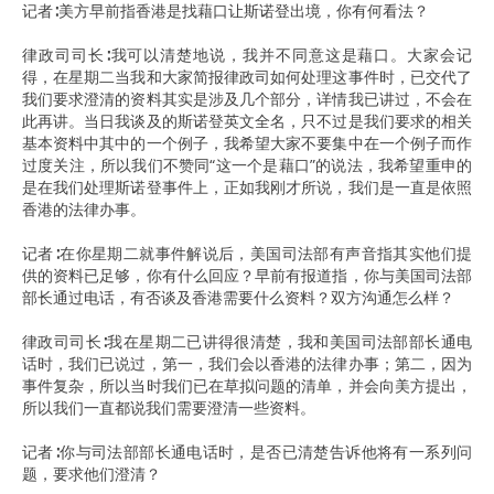
记者∶美方早前指香港是找藉口让斯诺登出境，你有何看法？
律政司司长∶我可以清楚地说，我并不同意这是藉口。大家会记
得，在星期二当我和大家简报律政司如何处理这事件时，已交代了
我们要求澄清的资料其实是涉及几个部分，详情我已讲过，不会在
此再讲。当日我谈及的斯诺登英文全名，只不过是我们要求的相关
基本资料中其中的一个例子，我希望大家不要集中在一个例子而作
过度关注，所以我们不赞同“这一个是藉口”的说法，我希望重申的
是在我们处理斯诺登事件上，正如我刚才所说，我们是一直是依照
香港的法律办事。
记者∶在你星期二就事件解说后，美国司法部有声音指其实他们提
供的资料已足够，你有什么回应？早前有报道指，你与美国司法部
部长通过电话，有否谈及香港需要什么资料？双方沟通怎么样？
律政司司长∶我在星期二已讲得很清楚，我和美国司法部部长通电
话时，我们已说过，第一，我们会以香港的法律办事；第二，因为
事件复杂，所以当时我们已在草拟问题的清单，并会向美方提出，
所以我们一直都说我们需要澄清一些资料。
记者∶你与司法部部长通电话时，是否已清楚告诉他将有一系列问
题，要求他们澄清？