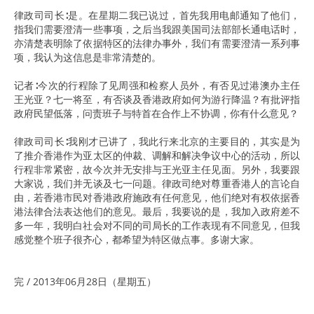
律政司司长∶是。在星期二我已说过，首先我用电邮通知了他们，
指我们需要澄清一些事项，之后当我跟美国司法部部长通电话时，
亦清楚表明除了依据特区的法律办事外，我们有需要澄清一系列事
项，我认为这信息是非常清楚的。
记者∶今次的行程除了见周强和检察人员外，有否见过港澳办主任
王光亚？七一将至，有否谈及香港政府如何为游行降温？有批评指
政府民望低落，问责班子与特首在合作上不协调，你有什么意见？
律政司司长∶我刚才已讲了，我此行来北京的主要目的，其实是为
了推介香港作为亚太区的仲裁、调解和解决争议中心的活动，所以
行程非常紧密，故今次并无安排与王光亚主任见面。另外，我要跟
大家说，我们并无谈及七一问题。律政司绝对尊重香港人的言论自
由，若香港市民对香港政府施政有任何意见，他们绝对有权依据香
港法律合法表达他们的意见。最后，我要说的是，我加入政府差不
多一年，我明白社会对不同的司局长的工作表现有不同意见，但我
感觉整个班子很齐心，都希望为特区做点事。多谢大家。
完 / 2013年06月28日（星期五）