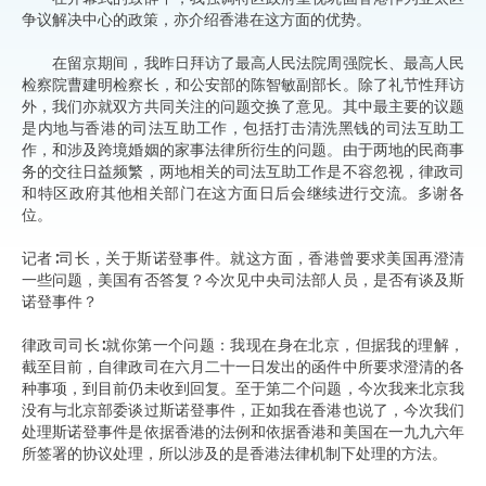
争议解决中心的政策，亦介绍香港在这方面的优势。
在留京期间，我昨日拜访了最高人民法院周强院长、最高人民
检察院曹建明检察长，和公安部的陈智敏副部长。除了礼节性拜访
外，我们亦就双方共同关注的问题交换了意见。其中最主要的议题
是内地与香港的司法互助工作，包括打击清洗黑钱的司法互助工
作，和涉及跨境婚姻的家事法律所衍生的问题。由于两地的民商事
务的交往日益频繁，两地相关的司法互助工作是不容忽视，律政司
和特区政府其他相关部门在这方面日后会继续进行交流。多谢各
位。
记者∶司长，关于斯诺登事件。就这方面，香港曾要求美国再澄清
一些问题，美国有否答复？今次见中央司法部人员，是否有谈及斯
诺登事件？
律政司司长∶就你第一个问题：我现在身在北京，但据我的理解，
截至目前，自律政司在六月二十一日发出的函件中所要求澄清的各
种事项，到目前仍未收到回复。至于第二个问题，今次我来北京我
没有与北京部委谈过斯诺登事件，正如我在香港也说了，今次我们
处理斯诺登事件是依据香港的法例和依据香港和美国在一九九六年
所签署的协议处理，所以涉及的是香港法律机制下处理的方法。