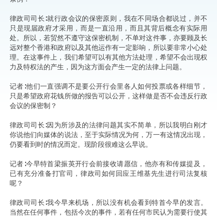
律政司司长∶就行政会议的保密原则，我在不同场合都说过，并不
只是现届政府才采用，而是一直沿用，而且其背后概念有实际用
处。所以，若贸然不遵守这保密机制，不单对这件事，亦要顾及长
远对整个香港和政府以及其他运作有一定影响，所以要非常小心处
理。在这事件上，我们希望可以有其他方法处理，希望不会出现权
力及特权法的产生，因为这方面会产生一定的法律上问题。
记者∶他们一直强调不是要公开行会里各人如何投票或各样细节，
只是希望政府花钱所做的报告可以公开，这样做是否不会违反行政
会议的保密制？
律政司司长∶因为所涉及的法律问题其实不简单，所以我明白刚才
你说他们向媒体的说法，至于实际情况为何，万一有这情况出现，
仍要看到时的情况而定。现阶段很难这么早说。
记者∶今早特首梁振英开行会前接收请愿信，他亦有和传媒提及，
已有充分准备打官司，律政司如何回应王维基先生进行司法复核
呢？
律政司司长∶我今早来机场，所以没有机会看到特首今早的发言。
当然在任何事件，包括今次的事件，若有任何市民认为需要行使其