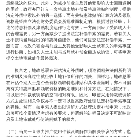
最终裁决的权力。此外，为减少前业主及其他受影响人士因而遇到
的困难，政府亦已订立一套特惠土地补偿及特惠津贴的制度，提供
法定补偿申索以外的另一选择，而有关特惠津贴的计算方法及领取
资格是经由立法会财务委员会所批准而制定的。根据过往经验，上
述的特惠补偿及津贴制度运作行之有效，一方面回应了受影响人士
的合理需要，另一方面减少了提出法定补偿申索的需要。若有关人
士不接纳当局提出的特惠补偿建议，他们可提交法定补偿申索。一
般而言，地政总署会与前业主及其他受影响人士就有关的申索事宜
进行协商，如相关人士未能与当局就补偿金额达成协议，可将申索
提交土地审裁处作最终裁决。
换言之，地政总署在评估法定补偿时，须遵循相关法例所列明
的准则及法庭过往就征收土地补偿所作的判决。同样地，地政总署
在评估个别人士是否合资格领取特惠津贴和具体金额时，亦不可偏
离有关特惠津贴和领取资格的既定准则和计算方法。在此情况下，
可以进行仲裁或调解的空间相对有限。因此，即使采用仲裁或调解
方式去处理相关争议亦不一定可以提高政府处理法定补偿申索事宜
的弹性。然而，如申索人提出以调解方式处理法定补偿申索，地政
总署可按个案情况考虑有关要求，但调解的进程及决定不可影响政
府及土地审裁处行使法例赋予的权力。
（二）当局一直致力推广使用仲裁及调解作为解决争议的方式，也