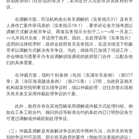
鼓励政府部门在合适的情况下，采用这些方法处理涉及政府的争
议。
在调解方面，司法机构发出有关调解的《实务指示31》及有关
人身伤亡案件审讯表的《实务指示18.1》，要求诉讼各方须考虑以
调解方式解决相关争议。两项实务指示分别于二○一○年一月及二
○○九年四月生效，并适用于政府。因此，在处理该等《实务指示》
适用的法律程序时，政府会按照有关实务指示，在适当情况下积极
寻求以调解方式解决有关争议。为此，律政司已加强了培训工作，
并会继续与需要开办专设调解训练课程的政府部门合作，以配合他
们的具体需要。
在仲裁方面，现时个别条例（包括《东涌吊车条例》（第577
章）及《东区海底隧道条例》（第215章））订明，当政府及相关
机构就某些指明事宜出现争议时，须以仲裁处理，过往亦曾出现相
关有关条文采用仲裁处理争议的个案。
此外，政府亦有在其他范畴采用调解或仲裁方式处理纠纷。例
如在工务工程合约、顾问协议等标准合约的条款内已订明协议各方
可透过调解或仲裁机制处理争议。
（三）仲裁及调解是有效解决争议的其中两种方法，但并非所有类
别的争议均可适用。部分有关政府的案件（例如司法复核的诉讼）