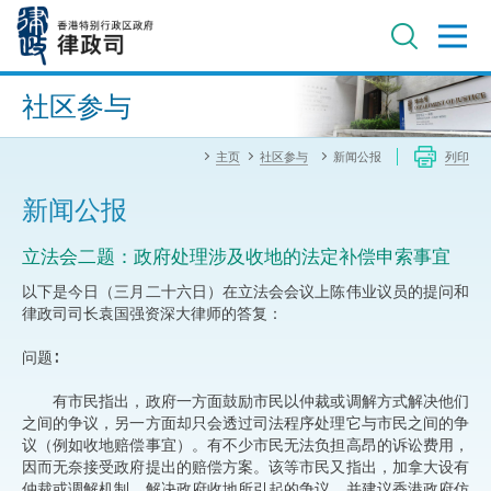
跳
至
主
内
进阶搜寻
容
社区参与
主页
社区参与
新闻公报
列印
新闻公报
立法会二题：政府处理涉及收地的法定补偿申索事宜
以下是今日（三月二十六日）在立法会会议上陈伟业议员的提问和
律政司司长袁国强资深大律师的答复：
问题∶
有市民指出，政府一方面鼓励市民以仲裁或调解方式解决他们
之间的争议，另一方面却只会透过司法程序处理它与市民之间的争
议（例如收地赔偿事宜）。有不少市民无法负担高昂的诉讼费用，
因而无奈接受政府提出的赔偿方案。该等市民又指出，加拿大设有
仲裁或调解机制，解决政府收地所引起的争议，并建议香港政府仿