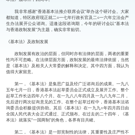
我非常感谢“香港基本法推介联席会议”举办这个研讨会。大家
都知道，特区政府现正就二○一七年行政长官及二○一六年立法会产
生办法展开公众谘询。适逢这段谘询期，今年的研讨会以“基本法
与香港政制发展”为主题，确实非常贴切。
《基本法》及政制发展
政制发展有政治的层面，但同时亦有法律的层面，两者的重要
性均不可忽略。在法律层面方面，政制发展的最终法律依据，当然
是《基本法》及相关人大常委的解释和决定。其中四方面，我认为
值得大家留意。
第一，《基本法》是集思广益及经广泛谘询后的成果。一九八
五年七月一日，香港基本法起草委员会正式成立及展开工作。整个
起草工作长达四年八个月。在一九八八年四月及一九八九年二月，
先后进行两次征询意见的工作。在整个起草过程中，香港基本法谘
询委员会积极提供协助。其后《基本法》在一九九○年四月四日由
全国人民代表大会正式通过、正式颁布。在过去的二十四年，《基
本法》就落实“一国两制”的角色，各界有目共睹。
第二，《基本法》是一部宪制性的法律，其重要性及庄严性不