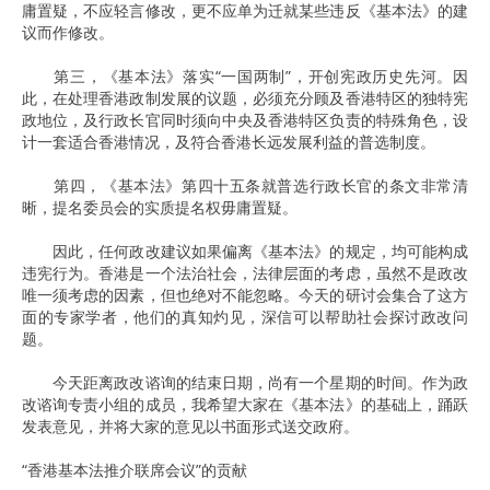
庸置疑，不应轻言修改，更不应单为迁就某些违反《基本法》的建
议而作修改。
第三，《基本法》落实“一国两制”，开创宪政历史先河。因
此，在处理香港政制发展的议题，必须充分顾及香港特区的独特宪
政地位，及行政长官同时须向中央及香港特区负责的特殊角色，设
计一套适合香港情况，及符合香港长远发展利益的普选制度。
第四，《基本法》第四十五条就普选行政长官的条文非常清
晰，提名委员会的实质提名权毋庸置疑。
因此，任何政改建议如果偏离《基本法》的规定，均可能构成
违宪行为。香港是一个法治社会，法律层面的考虑，虽然不是政改
唯一须考虑的因素，但也绝对不能忽略。今天的研讨会集合了这方
面的专家学者，他们的真知灼见，深信可以帮助社会探讨政改问
题。
今天距离政改谘询的结束日期，尚有一个星期的时间。作为政
改谘询专责小组的成员，我希望大家在《基本法》的基础上，踊跃
发表意见，并将大家的意见以书面形式送交政府。
“香港基本法推介联席会议”的贡献