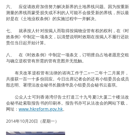
六、 应促请政府加倍努力解决新界的土地界线问题。因为按重新
测量的界线而蒙受损失或不利的人可能不会接受新的界线，所以最
好是在《土地业权条例》的实施过程中一并解决。
七、 就承按人针对按揭人而取得按揭物业管有权的权利，在《时
效条例》中制定一项条文，以清楚说明时效期在按揭人不履行还款
责任当日起开始计算。
八、 在《时效条例》中制定一项条文，订明擅自占地者愿意交租
与确立逆权管有所需的管有意图并无抵触。
有关改革逆权管有法律的谘询工作于二○一二年十二月展开，
共接获一百一十多份回应。今日出席记者会的还有小组委员会成员
殷志明、署理法改会秘书长颜倩华及小组委员会秘书云嘉琪。
公众人士可到香港湾仔告士打道三十九号夏大厦二十楼法改
会秘书处索取报告书的印刷本。报告书亦可从法改会的网站下载，
网址：
www.hkreform.gov.hk
。
2014年10月20日（星期一）