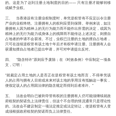
的。这是为了达到注册土地制度的目的—— 只有注册才能够转移
或赋予业权。
三、 当香港设有注册业权制度时，单凭逆权管有不应足以令注册
产业的业权终绝。注册拥有人的权利应受到保障。举例来说，如注
册拥有人因为精神上的无行为能力而不能作出所需的决定，或因为
精神上的无行为能力或身体上的残障而不能传达上述决定，则擅自
占地者的申请不会获准。不过，业权已注册的土地的擅自占地者，
只可在连续逆权管有该土地十年后才有权申请注册。注册拥有人会
获通知擅自占地者已提出申请，并可对申请提出反对。
四、 “隐含特许”原则应予废除；在《时效条例》中应制定一项条
文，订明：
“就裁定占用土地的人是否正在逆权管有该土地而言，不得单凭该
人的占用与拥有人目前或未来对该土地的享用没有抵触这一事实，
便假定该人的占用因法律的隐含规定而得到后者准许。”
五、 法改会明白已被剥夺管有权的注册拥有人仍可能须继续就政
府租契的契诺负上法律责任，但这个不合理的情况通常只是理论性
的。法改会不建议制定一项法定推定或法定转让，使逆权管有人变
成须根据政府租契的契诺而负上法律责任。