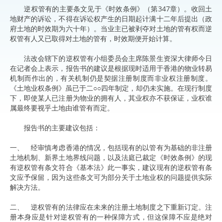
逆权管有的主要条文见于《时效条例》（第347章）。收回土
地财产的诉讼，不得在诉讼权产生的日期起计满十二年后提出（政
府土地的时效期为六十年）。当业主已被剥夺对土地的管有权而逆
权管有人又已取得对土地的管有，时效期便开始计算。
法改会辖下的逆权管有小组委员会主席陈景生资深大律师今日
在记者会上表示，报告书的建议是根据现时适用于香港的物业转易
机制而作出的，有关机制仍是契据注册制度而非业权注册制度。
《土地业权条例》虽已于二○○四年制定，却仍未实施。在现行制度
下，即使某人已注册为物业的拥有人，其业权亦不获保证，业权谁
属最终要视乎土地由谁管有而定。
报告书的主要建议包括：
一、 经审慎考虑香港的情况，包括现有的以管有为基础的非注册
土地机制、新界土地界线问题，以及法庭已裁定《时效条例》的现
有逆权管有条文符合《基本法》此一事实，建议现有的逆权管有条
文应予保留，因为这些条文可为部分关于土地业权的问题提供实际
解决方法。
二、 逆权管有的法律应在未来的注册土地制度之下重新订定。注
册本身应是针对逆权管有的一种保障方式，但这保障不应是绝对