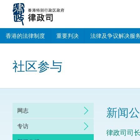
跳
至
主
内
容
香港的法律制度
重要判决
法律及争议解决服
法治建设办公室
社区参与
香港专业服务出海
调解
仲裁
新闻公
网志
诉讼
专访
律政司司
网上争议解决及法