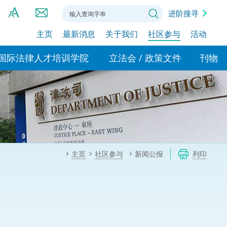
进阶搜寻
主页
最新消息
关于我们
社区参与
活动
A
A
国际法律人才培训学院
立法会 / 政策文件
刊物
A
港设立办事
的学院
现行政策措施
基本
asa Indonesia (印尼语)
的专家委员会
政策文件
粤港
दी (印度语)
的办公室
特别财务委员会
香港
ाली (尼泊尔语)
主页
社区参与
新闻公报
列印
ਾਬੀ (旁遮普语)
的培训课程和能力建设项
民事
alog (他加禄语)
交易
年刊 2024-2025
าไทย (泰语)
国际
اردو (乌尔都语)
年度回顾 2024-2025