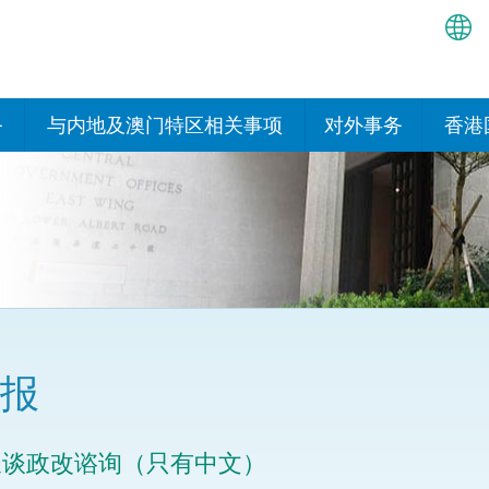
繁
简
务
与内地及澳门特区相关事项
对外事务
香港
EN
与内地有关的安排
国际政府机构在香
我们
处或运作
Bah
平台
香港与内地相互认可和执行民
我们
商事案件判决的安排
多边协定
हिन्
我们
नेप
关于建立更紧密经贸关系的安
其他协定
排
ਪੰਜ
我们
目
报
Tag
与内地有关的项目及合作安排
我们的
ภาษ
与澳门特区的安排
长谈政改谘询（只有中文）
律科技
我们的