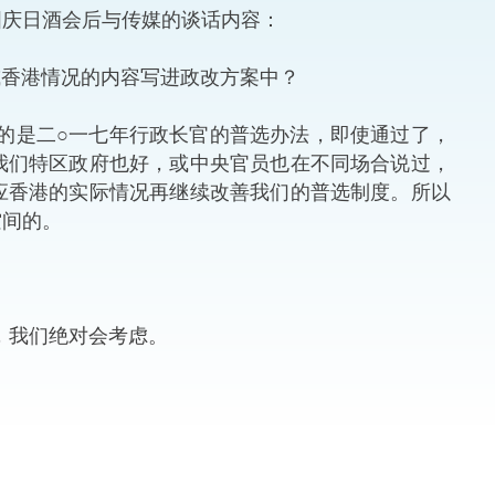
国庆日酒会后与传媒的谈话内容：
法律
ng Việt (越南语)
或香港情况的内容写进政改方案中？
维护
的是二○一七年行政长官的普选办法，即使通过了，
刑事
我们特区政府也好，或中央官员也在不同场合说过，
应香港的实际情况再继续改善我们的普选制度。所以
相互
空间的。
一般
，我们绝对会考虑。