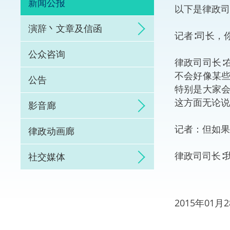
新闻公报
以下是律政司
体育争议解决先导
演辞丶文章及信函
记者∶司长，
能力建设
公众咨询
律政司司长∶
法律枢纽
不会好像某
公告
特别是大家
促成交易和争议解
这方面无论说
影音廊
记者：但如果
律政动画廊
律政司司长∶
社交媒体
2015年01