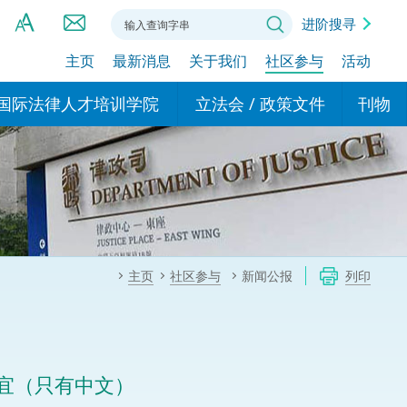
进阶搜寻
主页
最新消息
关于我们
社区参与
活动
A
A
国际法律人才培训学院
立法会 / 政策文件
刊物
A
港设立办事
的学院
现行政策措施
基本
asa Indonesia (印尼语)
的专家委员会
政策文件
粤港
दी (印度语)
的办公室
特别财务委员会
香港
ाली (尼泊尔语)
主页
社区参与
新闻公报
列印
ਾਬੀ (旁遮普语)
的培训课程和能力建设项
民事
alog (他加禄语)
交易
年刊 2024-2025
าไทย (泰语)
宜（只有中文）
国际
اردو (乌尔都语)
年度回顾 2024-2025