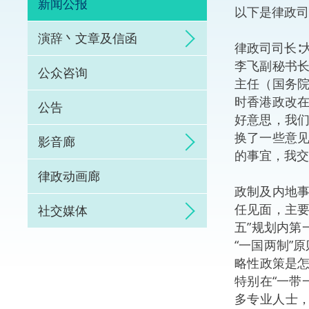
新闻公报
以下是律政司
体育争议解决先导
演辞丶文章及信函
律政司司长∶
能力建设
李飞副秘书
公众咨询
主任（国务
法律枢纽
时香港政改
公告
好意思，我
促成交易和争议解
换了一些意
影音廊
的事宜，我交
律政动画廊
政制及内地
任见面，主要
社交媒体
五”规划内第
“一国两制”
略性政策是怎
特别在“一带
多专业人士