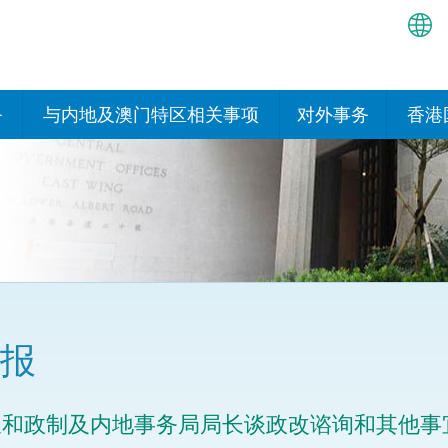
繁
简
务
与内地及澳门特区相关事项
对外事务
香港
EN
与内地有关的安排
国际政府机构在香
我们
处或运作
Bah
平台
香港与内地相互认可和执行民
我们
商事案件判决的安排
多边协定
हिन्
我们
नेप
关于建立更紧密经贸关系的安
其他协定
排
ਪੰਜ
我们
目
报
Tag
与内地有关的项目及合作安排
我们的
ภาษ
与澳门特区的安排
长和政制及内地事务局局长谈政改谘询和其他事
律科技
我们的