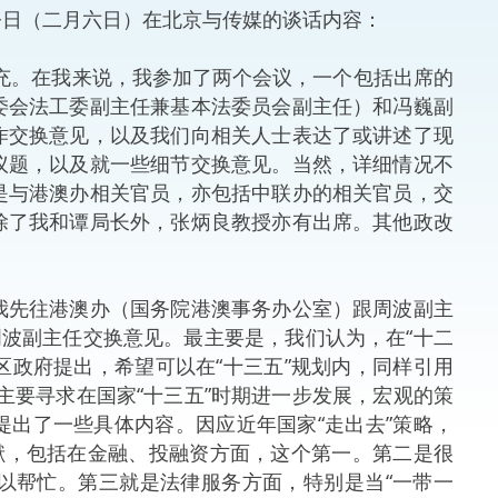
今日（二月六日）在北京与传媒的谈话内容：
法律
ng Việt (越南语)
充。在我来说，我参加了两个会议，一个包括出席的
维护
委会法工委副主任兼基本法委员会副主任）和冯巍副
作交换意见，以及我们向相关人士表达了或讲述了现
刑事
议题，以及就一些细节交换意见。当然，详细情况不
是与港澳办相关官员，亦包括中联办的相关官员，交
相互
除了我和谭局长外，张炳良教授亦有出席。其他政改
一般
我先往港澳办（国务院港澳事务办公室）跟周波副主
周波副主任交换意见。最主要是，我们认为，在“十二
区政府提出，希望可以在“十三五”规划内，同样引用
们主要寻求在国家“十三五”时期进一步发展，宏观的策
出了一些具体内容。因应近年国家“走出去”策略，
献，包括在金融、投融资方面，这个第一。第二是很
以帮忙。第三就是法律服务方面，特别是当“一带一