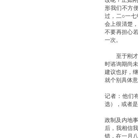
形我们不方
过，二○一
会上很清楚
不要再担心
一次。
至于刚才两
时谘询期尚未
建议也好，
就个别具体意
记者：他们
选），或者是
政制及内地
后，我相信我
错，在一月