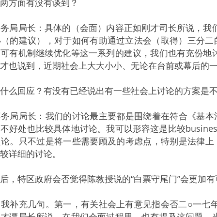
两方面有没有谈到？
事务局局长：具体的（会面）内容正如刚才司长所说，我
小（的建议），对于如何有助通过立法会（取得）三分二
仍可有机制继续优化等这一系列的建议，我们也有充份地
才也说到，近期社会上大大小小、无论在台前或幕后的
有什么回应？有没有已经说出有一些社会上讨论的方案是
务局局长：我们的讨论最主要都是围绕着在符合《基本法》
不好处也比较具体地讨论。我可以形容这是比较busines
论。只不过是将一些需要顾及的考虑点，特别是法律上，即
较详细的讨论。
后，特区政府会否觉得陈教授说的“白票守尾门”会更加
：我补充几句。第一，有关社会上有意见指会否二○一七
刚才谭局长所说，在我们会面过程里，也有提及这问题。