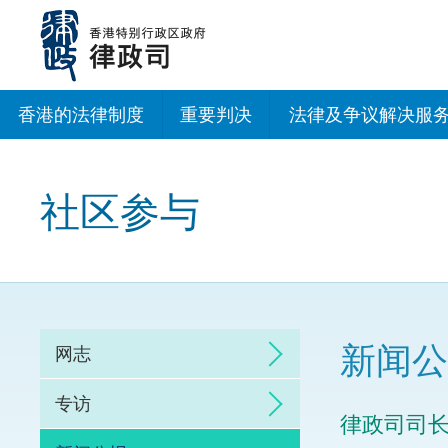
跳
至
主
内
容
香港的法律制度
重要判决
法律及争议解决服
法治建设办公室
社区参与
香港专业服务出海
调解
仲裁
新闻公
网志
诉讼
专访
律政司司
网上争议解决及法