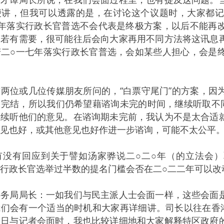
便讲，但我可以透露的是，在讨论这个议题时，大家都
七年落实行政长官普选不会代表是终极方案，以后不能再
，若有需要，很可能往后会向大家再用不同方法将这讯息
若二○一七年落实行政长官普选，会如某些人担心，会是
位或几位传媒朋友所问的，“白票守尾门”的方案，因
完结，所以我们仍希望藉谘询未完的时间，继续听取不同
继续听他们的意见。在谘询期未完前，我认为不是太合适
见也好，或其他意见也好作进一步谘询，可能不太公平
有没有回应到关于譬如汤家骅说二○二○年（的立法会
行政长官选举过半数的提名门槛会否在二○二二年可以改
事务局局长：一如我们与民主派人士会面一样，这些会面
们会有一个适当的时机和大家再详细讲。司长以往在香港
八日与记者会面时，我也比较详细地和大家解释特区政府