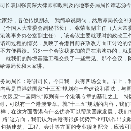
司长袁国强资深大律师和政制及内地事务局局长谭志源
“一带一路”建设
计划
Tiế
大家好，各位传媒朋友，我简单说两句，然后谭局长会补
粤港澳大湾区
长（全国人大常委会副秘书长）、张荣顺副主任（人大常
院港澳事务办公室副主任），该会议主要就现时的政改工
在谘询过程的情况，反映了香港目前在政改方面正讨论的
们不方便再谈。另外一个会议我参加的是在港澳办的，就
决服务中心
见，就我们的跨境基建工程交换了一些意见。那个会议，
给谭局长和大家讲。
事务局局长：谢谢司长。今日我一共有四场会面。早上，
内容是香港就国家“十三五”规划有一些建议和看法，与
一次因应“一国两制”原则有一个港澳专章的基础之上，特
原则，可以有一个港澳专章。就“十三五”规划的内容，我
样，在这方面香港有什么优势可以帮助国家发展，我们提
一路”这方面，我们认为香港有很多优势产业可以作出贡
，包括建筑、工程、会计等方面的专业服务配套，应该可