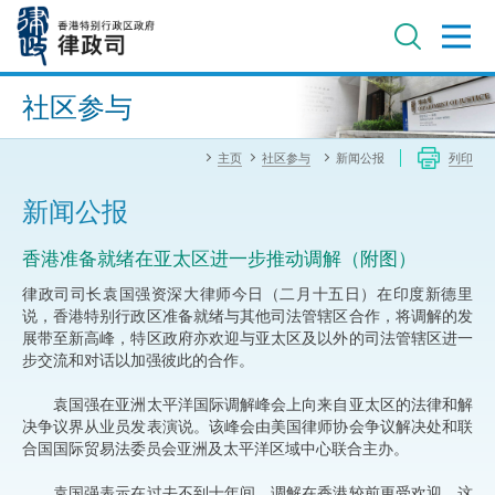
跳
至
主
内
进阶搜寻
容
社区参与
主页
社区参与
新闻公报
列印
新闻公报
香港准备就绪在亚太区进一步推动调解（附图）
律政司司长袁国强资深大律师今日（二月十五日）在印度新德里
说，香港特别行政区准备就绪与其他司法管辖区合作，将调解的发
展带至新高峰，特区政府亦欢迎与亚太区及以外的司法管辖区进一
步交流和对话以加强彼此的合作。
袁国强在亚洲太平洋国际调解峰会上向来自亚太区的法律和解
决争议界从业员发表演说。该峰会由美国律师协会争议解决处和联
合国国际贸易法委员会亚洲及太平洋区域中心联合主办。
袁国强表示在过去不到十年间，调解在香港较前更受欢迎。这