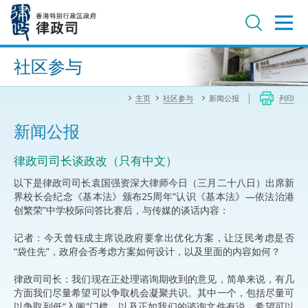
跳
至
主
内
进阶搜寻
容
社区参与
主页
社区参与
新闻公报
列印
新闻公报
律政司司长谈政改（只有中文）
以下是律政司司长袁国强资深大律师今日（三月二十八日）出席新
界校长会纪念《基本法》颁布25周年“认识《基本法》—依法治港
创繁荣”中学校际问答比赛后，与传媒的谈话内容：
记者：今天曾钰成主席说政府要拿出优化方案，让泛民考虑是否
“袋住先”，政府会否考虑方案如何设计，以及里面的内容如何？
律政司司长：我们现在正处理谘询期收到的意见，简单来说，有几
方面我们尽量希望可以争取机会凝聚共识。其中一个，包括尽量可
以争取到低“入闸”门槛，以及正如我们的谘询文件有说，希望可以