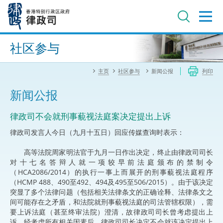
跳
至
主
内
进阶搜寻
容
社区参与
主页
社区参与
新闻公报
列印
新闻公报
律政司不会就刑事藐视法庭案决定提出上诉
律政司发言人今日（九月十五日）回应传媒查询时表示：
高等法院周家明法官于九月一日作出决定，终止由律政司司长
对十七名答辩人就一项较早前法庭颁布的禁制令
（HCA2086/2014）的执行一事上而展开的刑事藐视法庭程序
（HCMP 488、490至492、494及495至506/2015）。由于该决定
突显了多个法律问题（包括相关法律条文的正确诠释、法律条文之
间可能存在之矛盾，和法院就刑事藐视法庭的司法管辖权限），需
要上诉法庭（甚至终审法院）澄清，故律政司司长曾考虑提出上
诉。经考虑所有相关因素后，律政司司长决定不会就该决定提出上