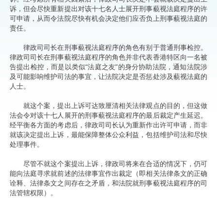
诉，但会尽快重新提出对该十七名人士展开刑事藐视法庭程序的许
可申请，从而令法院尽快有机会决定他们应否负上刑事藐视法庭的
责任。
律政司司长在刑事藐视法庭程序的角色有别于普通刑事检控。
律政司司长在刑事藐视法庭程序的角色并非代表香港特区向一名被
告提出检控，而是以类似“法庭之友”的身分协助法院，通知法院涉
及可能影响维护司法的事宜，让法院决定是否惩处涉及藐视法庭的
人士。
就这个案，提出上诉可达致厘清相关法律观点的目的，但这做
法会令对该十七人展开的刑事藐视法庭程序的最后裁定产生延迟。
经平衡各方面的考虑后，律政司司长认为重新作出许可申请，而非
就该决定提出上诉，最能保障整体公众利益，包括维护司法和尽快
处理事件。
尽管不就这个案提出上诉，律政司将来在合适的情况下，仍可
能向法庭寻求就前述的法律事宜作出裁定（即相关法律条文的正确
诠释、法律条文之间存在之矛盾，和法院就刑事藐视法庭程序的司
法管辖权限）。