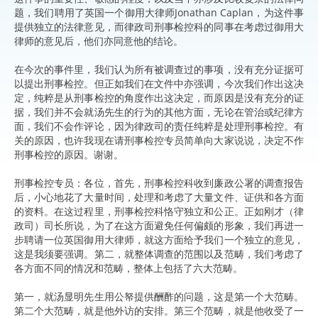
题，我们聘用了英国一个御用大律师Jonathan Caplan，为这件事
提供独立的法律意见，而律政司刑事检控科的同事在考虑过御用大
律师的意见后，他们亦同意他的结论。
在今次的事件里，我们认为所有被调查过的事项，没有充分证据可
以提出刑事检控。但正如我们在文件中亦强调，今次我们作出这决
定，纯粹是从刑事检控的角度作出这决定，而原因是没有充分的证
据，我们并不会就汤先生的行为的其他方面，无论在管治或纪律方
面，我们不会作评论，因为律政司的责任纯粹是处理刑事检控。有
关的原因，也许我现在请刑事检控专员简单向大家说说，决定不作
刑事检控的原因。谢谢。
刑事检控专员：各位，首先，刑事检控科收到廉政公署的调查报告
后，小心地花了大量时间，处理和考虑了大量文件、证供和各方面
的资料。在这过程里，刑事检控科恪守独立和公正。正如刚才（律
政司）司长所说，为了在这方面避免任何偏颇的形象，我们再进一
步聘请一位英国御用大律师，就这方面给予我们一个独立的意见，
这是我须要强调。第二，就整体调查的范围以及范畴，我们考虑了
各方面不同的情况和范畴，整体上包括了六大范畴。
第一，就汤显明先生用公帑提供酬酢的问题，这是第一个大范畴。
第二个大范畴，就是他外访的安排。第三个范畴，就是他收受了一