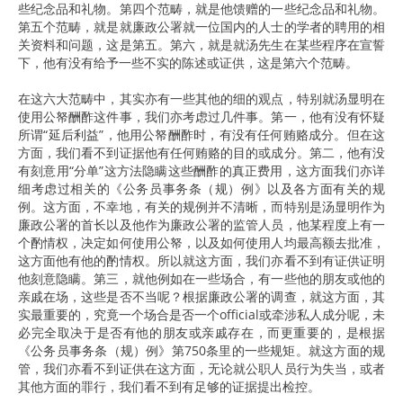
些纪念品和礼物。第四个范畴，就是他馈赠的一些纪念品和礼物。
第五个范畴，就是就廉政公署就一位国内的人士的学者的聘用的相
关资料和问题，这是第五。第六，就是就汤先生在某些程序在宣誓
下，他有没有给予一些不实的陈述或证供，这是第六个范畴。
在这六大范畴中，其实亦有一些其他的细的观点，特别就汤显明在
使用公帑酬酢这件事，我们亦考虑过几件事。第一，他有没有怀疑
所谓“延后利益”，他用公帑酬酢时，有没有任何贿赂成分。但在这
方面，我们看不到证据他有任何贿赂的目的或成分。第二，他有没
有刻意用“分单”这方法隐瞒这些酬酢的真正费用，这方面我们亦详
细考虑过相关的《公务员事务条（规）例》以及各方面有关的规
例。这方面，不幸地，有关的规例并不清晰，而特别是汤显明作为
廉政公署的首长以及他作为廉政公署的监管人员，他某程度上有一
个酌情权，决定如何使用公帑，以及如何使用人均最高额去批准，
这方面他有他的酌情权。所以就这方面，我们亦看不到有证供证明
他刻意隐瞒。第三，就他例如在一些场合，有一些他的朋友或他的
亲戚在场，这些是否不当呢？根据廉政公署的调查，就这方面，其
实最重要的，究竟一个场合是否一个official或牵涉私人成分呢，未
必完全取决于是否有他的朋友或亲戚存在，而更重要的，是根据
《公务员事务条（规）例》第750条里的一些规矩。就这方面的规
管，我们亦看不到证供在这方面，无论就公职人员行为失当，或者
其他方面的罪行，我们看不到有足够的证据提出检控。