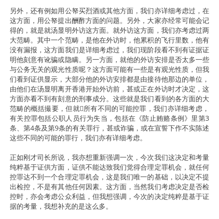
另外，还有例如用公帑买烈酒或其他方面，我们亦详细考虑过，在
这方面，用公帑提出酬酢方面的问题。另外，大家亦经常可能会记
得的，就是就汤显明外访这方面。就外访这方面，我们亦考虑过两
大范畴。其中一个范畴，是他在外访时，他累积的飞行里数，他有
没有漏报，这方面我们是详细考虑过，我们现阶段看不到有证据证
明他刻意有讹骗或隐瞒。另一方面，就他的外访安排是否太多一些
与公务无关的观光性质呢？这方面可能有一些是有观光性质，但我
们看到证供显示，大部分他的外访安排都是由接待他那边的单位，
由他们在汤显明离开香港开始外访前，甚或正在外访时才决定，这
方面亦看不到有刻意的刑事成分。这些就是我们看到的各方面的大
范畴的概括撮要，但就所有不同的可能控罪，我们亦详细考虑，
有关控罪包括公职人员行为失当，包括在《防止贿赂条例》里第3
条、第4条及第9条的有关罪行，甚或诈骗，或在宣誓下作不实陈述
这些不同的可能的罪行，我们亦有详细考虑。
正如刚才司长所说，我亦想重新强调一次，今次我们这决定和考量
纯粹基于证供方面，证供不能达致我们觉得合理定罪机会，就任何
控罪达不到一个合理定罪机会，这是我们唯一的基础，以决定不提
出检控，不是有其他任何因素。这方面，当然我们考虑决定是否检
控时，亦会考虑公众利益，但我想强调，今次的决定纯粹是基于证
据的考量，我想补充的是这么多。