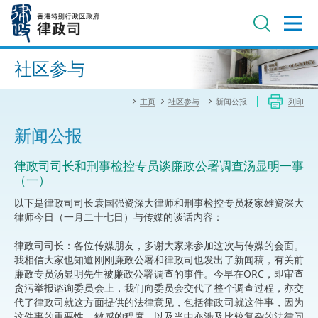
跳
至
主
内
进阶搜寻
容
社区参与
主页
社区参与
新闻公报
列印
新闻公报
律政司司长和刑事检控专员谈廉政公署调查汤显明一事
（一）
以下是律政司司长袁国强资深大律师和刑事检控专员杨家雄资深大
律师今日（一月二十七日）与传媒的谈话内容：
律政司司长：各位传媒朋友，多谢大家来参加这次与传媒的会面。
我相信大家也知道刚刚廉政公署和律政司也发出了新闻稿，有关前
廉政专员汤显明先生被廉政公署调查的事件。今早在ORC，即审查
贪污举报谘询委员会上，我们向委员会交代了整个调查过程，亦交
代了律政司就这方面提供的法律意见，包括律政司就这件事，因为
这件事的重要性、敏感的程度，以及当中亦涉及比较复杂的法律问