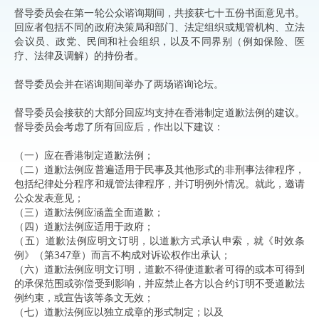
督导委员会在第一轮公众谘询期间，共接获七十五份书面意见书。
回应者包括不同的政府决策局和部门、法定组织或规管机构、立法
会议员、政党、民间和社会组织，以及不同界别（例如保险、医
疗、法律及调解）的持份者。
督导委员会并在谘询期间举办了两场谘询论坛。
督导委员会接获的大部分回应均支持在香港制定道歉法例的建议。
督导委员会考虑了所有回应后，作出以下建议：
（一）应在香港制定道歉法例；
（二）道歉法例应普遍适用于民事及其他形式的非刑事法律程序，
包括纪律处分程序和规管法律程序，并订明例外情况。就此，邀请
公众发表意见；
（三）道歉法例应涵盖全面道歉；
（四）道歉法例应适用于政府；
（五）道歉法例应明文订明，以道歉方式承认申索，就《时效条
例》（第347章）而言不构成对诉讼权作出承认；
（六）道歉法例应明文订明，道歉不得使道歉者可得的或本可得到
的承保范围或弥偿受到影响，并应禁止各方以合约订明不受道歉法
例约束，或宣告该等条文无效；
（七）道歉法例应以独立成章的形式制定；以及