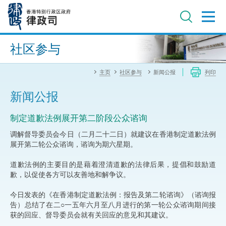
跳
至
主
内
进阶搜寻
容
社区参与
主页
社区参与
新闻公报
列印
新闻公报
制定道歉法例展开第二阶段公众谘询
调解督导委员会今日（二月二十二日）就建议在香港制定道歉法例
展开第二轮公众谘询，谘询为期六星期。
道歉法例的主要目的是藉着澄清道歉的法律后果，提倡和鼓励道
歉，以促使各方可以友善地和解争议。
今日发表的《在香港制定道歉法例：报告及第二轮谘询》（谘询报
告）总结了在二○一五年六月至八月进行的第一轮公众谘询期间接
获的回应、督导委员会就有关回应的意见和其建议。