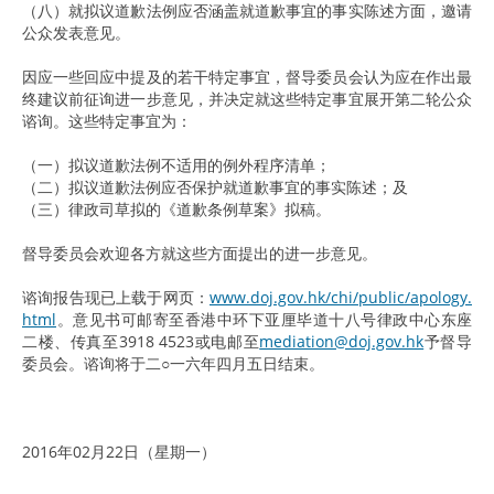
（八）就拟议道歉法例应否涵盖就道歉事宜的事实陈述方面，邀请
公众发表意见。
因应一些回应中提及的若干特定事宜，督导委员会认为应在作出最
终建议前征询进一步意见，并决定就这些特定事宜展开第二轮公众
谘询。这些特定事宜为：
（一）拟议道歉法例不适用的例外程序清单；
（二）拟议道歉法例应否保护就道歉事宜的事实陈述；及
（三）律政司草拟的《道歉条例草案》拟稿。
督导委员会欢迎各方就这些方面提出的进一步意见。
谘询报告现已上载于网页：
www.doj.gov.hk/chi/public/apology.
html
。意见书可邮寄至香港中环下亚厘毕道十八号律政中心东座
二楼、传真至3918 4523或电邮至
mediation@doj.gov.hk
予督导
委员会。谘询将于二○一六年四月五日结束。
2016年02月22日（星期一）